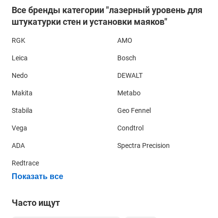
Все бренды категории "лазерный уровень для
штукатурки стен и установки маяков"
Основным требованием к лазерному уровню для
RGK
AMO
штукатурки стен и установки маяков является
Leica
Bosch
возможность его размещения вплотную к стене и
минимальное расстояние от лазерного излучателя от края
Nedo
DEWALT
прибора. Такими параметрами обладают лазерные уровни
с боковым излучателем, например,
Bosch GLL 3-80 P
или
Makita
Metabo
RGK PR-3M
.
Stabila
Geo Fennel
Vega
Condtrol
ADA
Spectra Precision
Redtrace
Показать все
Часто ищут