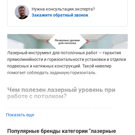
Нужна консультация эксперта?
Закажите обратный звонок
Лазерный инструмент для потолочных работ — гарантия
прямолинейности и горизонтальности установки и отделки
подвесных и натяжных конструкций. Такой нивелир
помогает соблюдать заданную горизонталь.
Чем полезен лазерный уровень при
работе с потолком?
Используя лазерный построитель в своей работе, вы
Показать еще
сможете:
Проверить горизонтальность потолка, например, при
Популярные бренды категории "лазерные
его выравнивании методом шпаклевки.