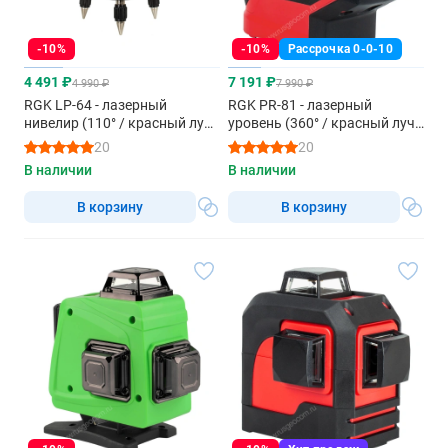
-10%
-10%
Рассрочка 0-0-10
4 491 ₽
7 191 ₽
4 990 ₽
7 990 ₽
RGK LP-64 - лазерный
RGK PR-81 - лазерный
нивелир (110° / красный луч
уровень (360° / красный луч /
/ 20м)
80м с приемником)
20
20
В наличии
В наличии
В корзину
В корзину