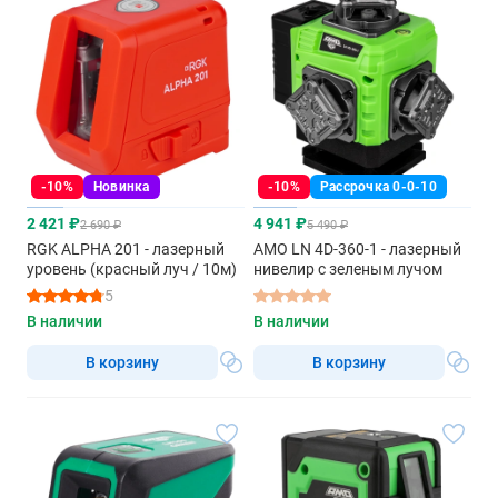
-10%
Новинка
-10%
Рассрочка 0-0-10
2 421 ₽
4 941 ₽
2 690 ₽
5 490 ₽
RGK ALPHA 201 - лазерный
AMO LN 4D-360-1 - лазерный
уровень (красный луч / 10м)
нивелир с зеленым лучом
5
В наличии
В наличии
В корзину
В корзину