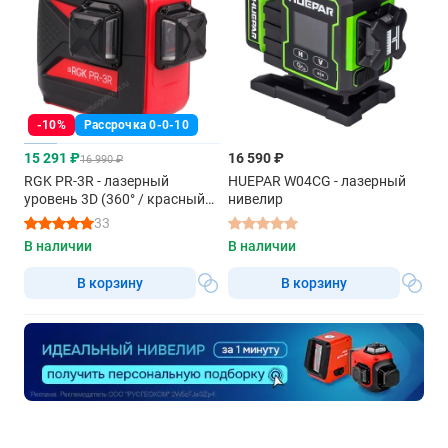
-10%
Рассрочка 0-0-10
15 291 ₽
16 590 ₽
16 990 ₽
RGK PR-3R - лазерный
HUEPAR W04CG - лазерный
уровень 3D (360° / красный
нивелир
луч / 70м с приемником /
33
АКБ)
В наличии
В наличии
В корзину
В корзину