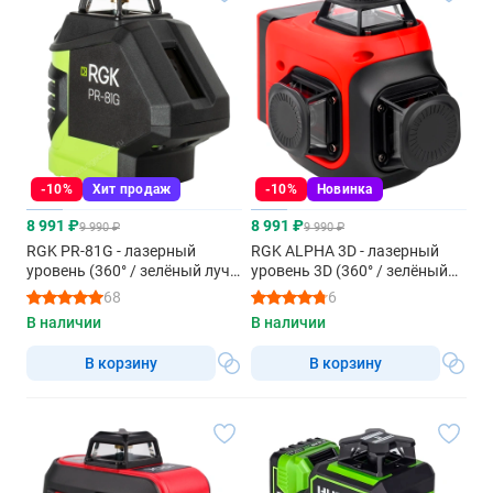
-10%
Хит продаж
-10%
Новинка
8 991 ₽
8 991 ₽
9 990 ₽
9 990 ₽
RGK PR-81G - лазерный
RGK ALPHA 3D - лазерный
уровень (360° / зелёный луч /
уровень 3D (360° / зелёный
80м с приемником)
луч / 40м / АКБ)
68
6
В наличии
В наличии
В корзину
В корзину