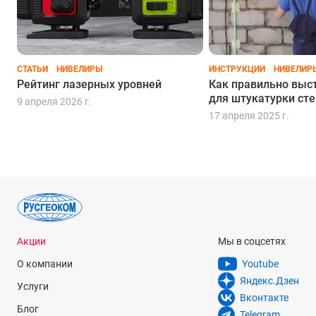
предварительный крепеж и фиксацию лазерного
построителя в нужном положении.
Купить подходящий уровень для потолочных работ
целесообразно для выполнения строительных, ремонтных и
СТАТЬИ
НИВЕЛИРЫ
ИНСТРУКЦИИ
НИВЕЛИР
отделочных работ на высшем уровне качества с меньшими
Рейтинг лазерных уровней
Как правильно выс
усилиями.
для штукатурки сте
9 апреля 2026 г.
17 апреля 2025 г.
Акции
Мы в соцсетях
О компании
Youtube
Яндекс.Дзен
Услуги
Вконтакте
Блог
Telegram