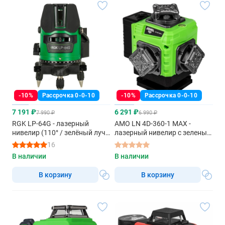
-10%
Рассрочка 0-0-10
-10%
Рассрочка 0-0-10
7 191 ₽
6 291 ₽
7 990 ₽
6 990 ₽
RGK LP-64G - лазерный
AMO LN 4D-360-1 MAX -
нивелир (110° / зелёный луч /
лазерный нивелир с зеленым
30м)
лучом
16
В наличии
В наличии
В корзину
В корзину