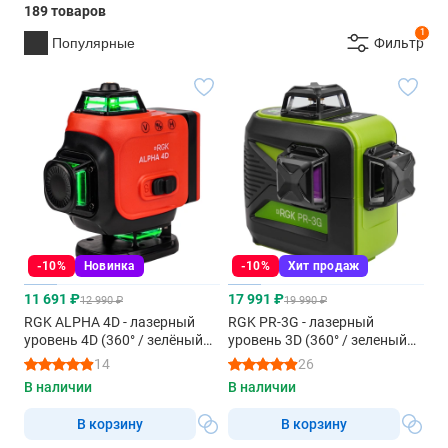
189 товаров
1
Популярные
Фильтр
-10%
Новинка
-10%
Хит продаж
11 691 ₽
17 991 ₽
12 990 ₽
19 990 ₽
RGK ALPHA 4D - лазерный
RGK PR-3G - лазерный
уровень 4D (360° / зелёный
уровень 3D (360° / зеленый
луч / 40м / АКБ)
луч / 70м с приемником /
14
26
АКБ)
В наличии
В наличии
В корзину
В корзину