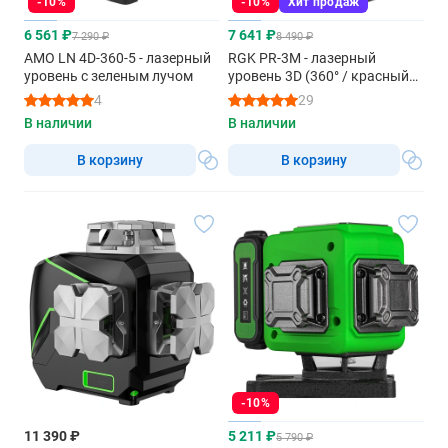
-10%
-10%
Хит продаж
6 561 ₽
7 641 ₽
7 290 ₽
8 490 ₽
AMO LN 4D-360-5 - лазерный
RGK PR-3M - лазерный
уровень с зеленым лучом
уровень 3D (360° / красный
луч / 20м)
4
29
В наличии
В наличии
В корзину
В корзину
-10%
11 390 ₽
5 211 ₽
5 790 ₽