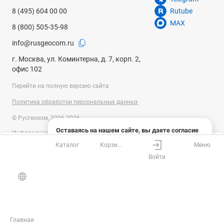
8 (495) 604 00 00
Rutube
MAX
8 (800) 505-35-98
info@rusgeocom.ru
г. Москва, ул. Коминтерна, д. 7, корп. 2,
офис 102
Перейти на полную версию сайта
Политика обработки персональных данных
© Русгеоком, 2006-2026
Оставаясь на нашем сайте, вы даете согласие
Информация на сайте носит справочный характер и не является
на использование файлов cookies и сбор данных
публичной офертой, определяемой положениями Статьи 437
Каталог
Корзина
Меню
системами веб-аналитики
Ваш город
Москва?
Гражданского кодекса Российской Федерации. Технические
Войти
параметры (спецификация) и комплект поставки товара могут быть
Понятно
Узнать подробнее
изменены производителем без предварительного уведомления.
Все верно
Выбрать город
Уточняйте информацию у наших менеджеров.
Главная