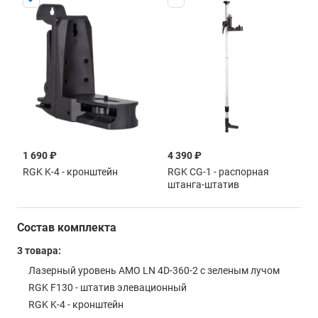
1 690 ₽
5 690 ₽
1 190 ₽
4 390 ₽
790
5 
RGK K-4 - кронштейн
RGK CG-2 - распорная
RGK K-1 - кронштейн
RGK CG-1 - распорная
RGK
RG
штанга-штатив
магнитный
штанга-штатив
шт
Состав комплекта
3 товара:
Лазерный уровень AMO LN 4D-360-2 с зеленым лучом
RGK F130 - штатив элевационный
RGK K-4 - кронштейн