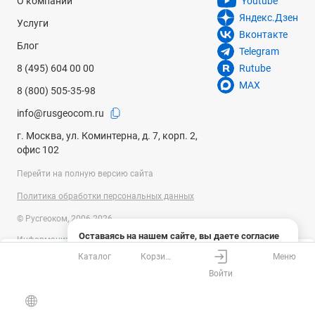
О компании
Youtube
Яндекс.Дзен
Услуги
Вконтакте
Блог
Telegram
8 (495) 604 00 00
Rutube
MAX
8 (800) 505-35-98
info@rusgeocom.ru
г. Москва, ул. Коминтерна, д. 7, корп. 2,
офис 102
Перейти на полную версию сайта
Политика обработки персональных данных
© Русгеоком, 2006-2026
Оставаясь на нашем сайте, вы даете согласие
Информация на сайте носит справочный характер и не является
на использование файлов cookies и сбор данных
публичной офертой, определяемой положениями Статьи 437
Каталог
Корзина
Меню
системами веб-аналитики
Ваш город
Москва?
Гражданского кодекса Российской Федерации. Технические
Войти
параметры (спецификация) и комплект поставки товара могут быть
Понятно
Узнать подробнее
изменены производителем без предварительного уведомления.
Все верно
Выбрать город
Уточняйте информацию у наших менеджеров.