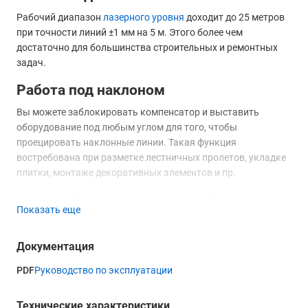
Рабочий диапазон
лазерного уровня
доходит до 25 метров
при точности линий ±1 мм на 5 м. Этого более чем
достаточно для большинства строительных и ремонтных
задач.
Работа под наклоном
Вы можете заблокировать компенсатор и выставить
оборудование под любым углом для того, чтобы
проецировать наклонные линии. Такая функция
востребована при разметке лестничных пролетов, укладке
плитки, монтаже декоративных элементов и пр.
Мощный аккумулятор, удобно
Показать еще
заряжать
Нивелир может проработать до 8 часов, т.е. весь рабочий
Документация
день, на полностью заряженном аккумуляторе. Для
зарядки используется порт USB Type-C, а это означает, что
PDF
Руководство по эксплуатации
вы не будете привязаны к розеткам и сможете
восстановить заряд батареи AMO LN 4D-360-2 при помощи
Технические характеристики