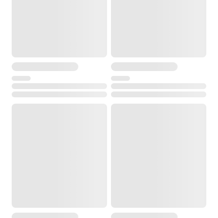
IP54
Диапазон рабочей температуры
от -20° до +40°С
Температура хранения
от -20° до +70°С
Размеры
95 х 120 х 130 мм
Вес
0.8 кг