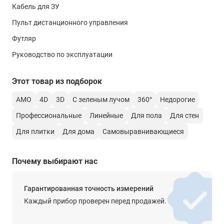
получить консультацию специалистов об особенностях и
Кабель для ЗУ
преимуществах данного изделия вы можете в нашем
Диапазон работы с приёмником
Пульт дистанционного управления
магазине
, связавшись с нами по телефону или
нет
непосредственно через сайт – с помощью формы обратной
Футляр
связи или воспользовавшись чатом с онлайн-
Цвет лазерного луча
Руководство по эксплуатации
консультантом.
зелёный
Тип компенсатора
Этот товар из подборок
маятниковый
AMO
4D
3D
С зеленым лучом
360°
Недорогие
Система автоматического выравнивания (Диапазон
Профессиональные
Линейные
Для пола
Для стен
работы компенсатора)
Для плитки
Для дома
Самовыравнивающиеся
± 3°
Лазерный отвес (Точка отвеса)
Почему выбирают нас
нет
Построение наклонных линий
Гарантированная точность измерений
есть
Каждый прибор проверен перед продажей.
Крепление на штатив