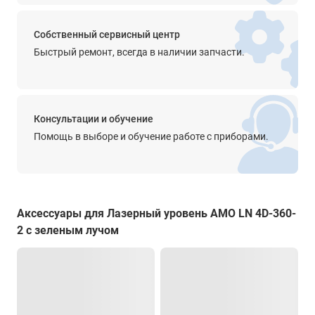
1/4" и 5/8"
Элементы питания
Собственный сервисный центр
Быстрый ремонт, всегда в наличии запчасти.
Li-Ion аккумулятор
Время автономной работы
4-8 часов
Консультации и обучение
Класс лазера
Помощь в выборе и обучение работе с приборами.
2
Длина волны
520 нм
Аксессуары для Лазерный уровень AMO LN 4D-360-
Мощность
2 с зеленым лучом
< 1 мВт
Индикация
звуковая/визуальная (свет)
Степень защиты от пыли и влаги