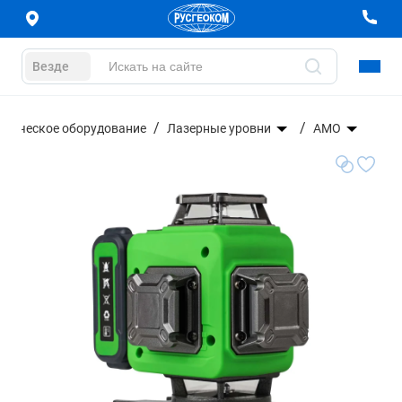
Везде
езическое оборудование
Лазерные уровни
AMO