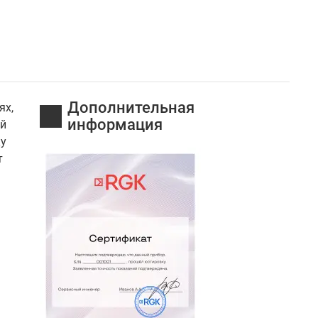
Дополнительная
ях,
информация
ой
ку
т