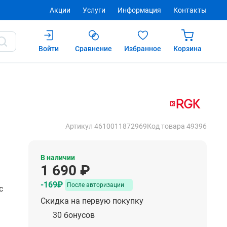
Акции
Услуги
Информация
Контакты
Войти
Сравнение
Избранное
Корзина
90 ₽
Купить
После авторизации
Артикул 4610011872969
Код товара 49396
В наличии
1 690 ₽
-169₽
После авторизации
с
Скидка на первую покупку
30 бонусов