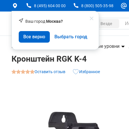
8 (495) 604 00 00
8 (800) 505-35-98
Ваш город
Москва?
Каталог
Везде
Кронштейн RGK K-4
Все верно
Выбрать город
О товаре
Характеристики
Геодезическое оборудование
Лазерные уровни
Кронштейн RGK K-4
Оставить отзыв
Избранное