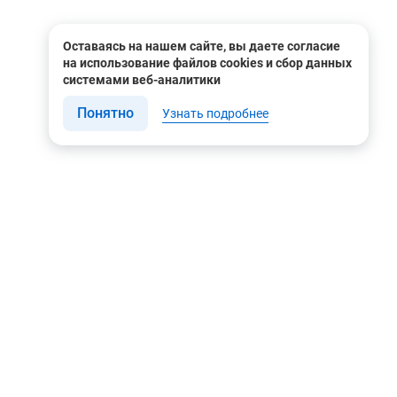
Оставаясь на нашем сайте, вы даете согласие
на использование файлов cookies и сбор данных
системами веб-аналитики
Понятно
Узнать подробнее
Связаться с нами
Мы в соцсетях
Контакты
Youtube
8 (495) 604 00 00
Яндекс.Дзен
8 (800) 505-35-98
Вконтакте
info@rusgeocom.ru
Telegram
г. Москва, ул. Коминтерна,
д. 7, корп. 2, офис 102
Rutube