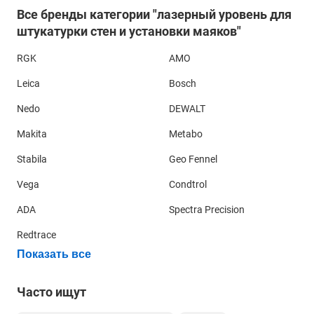
Все бренды категории "лазерный уровень для
штукатурки стен и установки маяков"
Основным требованием к лазерному уровню для
RGK
AMO
штукатурки стен и установки маяков является
Leica
Bosch
возможность его размещения вплотную к стене и
минимальное расстояние от лазерного излучателя от края
Nedo
DEWALT
прибора. Такими параметрами обладают лазерные уровни
с боковым излучателем, например,
Bosch GLL 3-80 P
или
Makita
Metabo
RGK PR-3M
.
Stabila
Geo Fennel
Vega
Condtrol
ADA
Spectra Precision
Redtrace
Показать все
Часто ищут