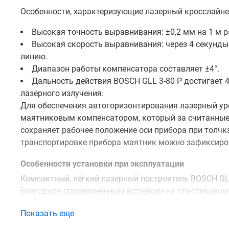
Особенности, характеризующие лазерный кросслайне
Высокая точность выравнивания: ±0,2 мм на 1 м р
Высокая скорость выравнивания: через 4 секунд
линию.
Диапазон работы компенсатора составляет ±4°.
Дальность действия BOSCH GLL 3-80 P достигает 
лазерного излучения.
Для обеспечения автогоризонтирования лазерный ур
маятниковым компенсатором, который за считанные 
сохраняет рабочее положение оси прибора при толчк
транспортировке прибора маятник можно зафиксиро
Особенности установки при эксплуатации
Компактный, лёгкий лазерный построитель BOSCH GLL
Благодаря прорезиненным вставкам на пластиковом
перемещается с места на место. Конструкция прибор
Показать еще
На профессиональный штатив – для этого преду