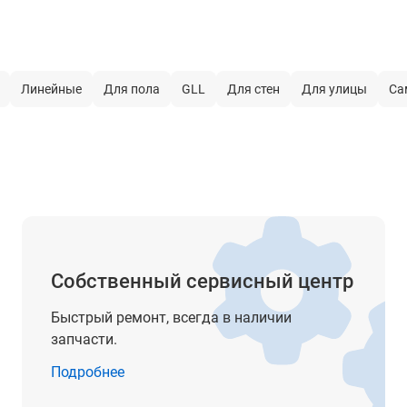
маятниковый
 работы
±4°
Линейные
Для пола
GLL
Для стен
Для улицы
Са
нет
есть
1/4'', 5/8''
4 х АА (1,5 В) LR6
до 5 ч в 3-лучевом режиме
до 9 ч в 2-лучевом режиме
Собственный сервисный центр
до 18 ч в 1-лучевом режиме
Быстрый ремонт, всегда в наличии
2
запчасти.
Подробнее
640 нм