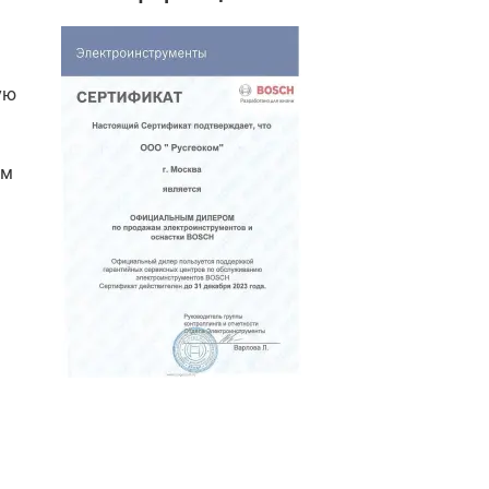
ую
ом