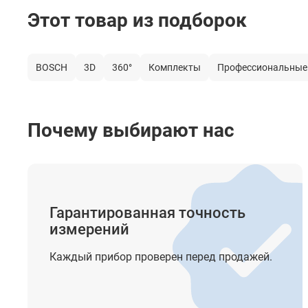
Этот товар из подборок
Тип компенсатора
Система автоматического выравнивания (Диапазон
компенсатора)
BOSCH
3D
360°
Комплекты
Профессиональные
Лазерный отвес (Точка отвеса)
Построение наклонных линий
Почему выбирают нас
Крепление на штатив
Элементы питания
Гарантированная точность
измерений
Время автономной работы
Класс лазера
Каждый прибор проверен перед продажей.
Длина волны