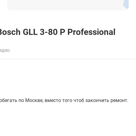
< 1 мВт
есть
IP54
sch GLL 3-80 P Professional
от -10° до +40°С
от -20° до +70°С
идео
159 х 141 х 75 мм
0.75 кг
обегать по Москве, вместо того чтоб закончить ремонт.