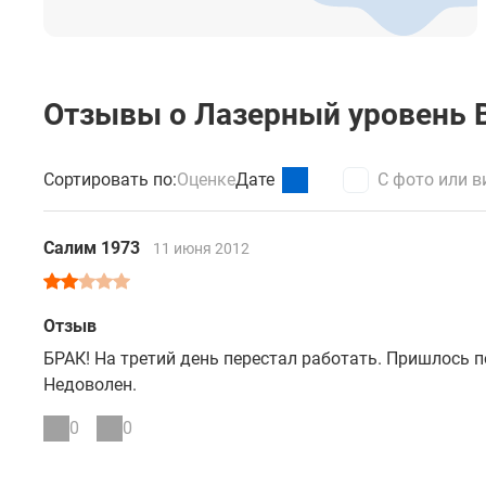
Мощность
Индикация
Степень защиты от пыли и влаги
Отзывы о Лазерный уровень Bo
Диапазон рабочей температуры
Температура хранения
Сортировать по:
Оценке
Дате
С фото или в
Размеры
Салим 1973
11 июня 2012
Вес
Отзыв
БРАК! На третий день перестал работать. Пришлось п
Недоволен.
0
0