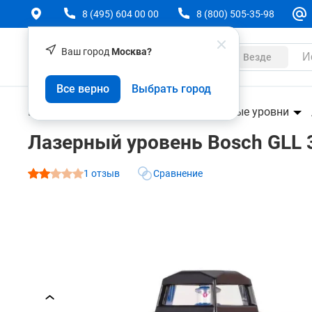
8 (495) 604 00 00
8 (800) 505-35-98
Ваш город
Москва?
Каталог
Везде
Лазерный уровень Bosch GLL 3-80 P Professiona
Все верно
Выбрать город
О товаре
Характеристики
Отзывы (1)
Геодезическое оборудование
Лазерные уровни
Лазерный уровень Bosch GLL 3
1 отзыв
Сравнение