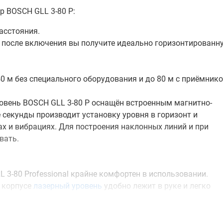
р BOSCH GLL 3-80 P:
асстояния.
ы после включения вы получите идеально горизонтированн
40 м без специального оборудования и до 80 м с приёмник
овень BOSCH GLL 3-80 P оснащён встроенным магнитно-
секунды производит установку уровня в горизонт и
ах и вибрациях. Для построения наклонных линий и при
вать.
 3-80 Professional крайне комфортен в использовании.
 корпусе
лазерный уровень
удобно лежит в руке и легко
а предполагает несколько вариантов установки:
смотрено отверстие с резьбой 5/8 дюйма.