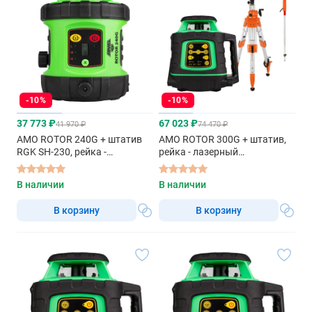
-10%
-10%
37 773 ₽
67 023 ₽
41 970 ₽
74 470 ₽
AMO ROTOR 240G + штатив
AMO ROTOR 300G + штатив,
RGK SH-230, рейка -
рейка - лазерный
ротационный нивелир с
ротационный нивелир с
зеленым лучом
зеленым лучом
В наличии
В наличии
В корзину
В корзину