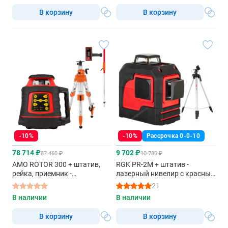
В корзину
В корзину
-10%
-10%
Рассрочка 0-0-10
78 714 ₽
9 702 ₽
87 460 ₽
10 780 ₽
AMO ROTOR 300 + штатив,
RGK PR-2M + штатив -
рейка, приемник -
лазерный нивелир с красным
ротационный нивелир с
лучом
21
красным лучом
В наличии
В наличии
В корзину
В корзину