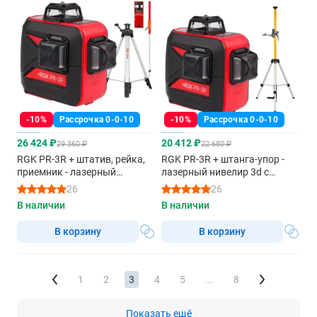
-10%
Рассрочка 0-0-10
-10%
Рассрочка 0-0-10
26 424 ₽
20 412 ₽
29 360 ₽
22 680 ₽
RGK PR-3R + штатив, рейка,
RGK PR-3R + штанга-упор -
приемник - лазерный
лазерный нивелир 3d с
нивелир 3d с красным лучом
красным лучом
26
26
В наличии
В наличии
В корзину
В корзину
1
2
3
4
5
...
8
Показать ещё