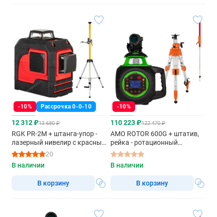
-10%
Рассрочка 0-0-10
-10%
12 312 ₽
110 223 ₽
13 680 ₽
122 470 ₽
RGK PR-2M + штанга-упор -
AMO ROTOR 600G + штатив,
лазерный нивелир с красным
рейка - ротационный
лучом
нивелир с зеленым лучом
20
В наличии
В наличии
В корзину
В корзину