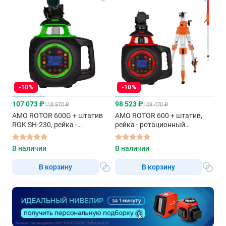
-10%
-10%
107 073 ₽
98 523 ₽
118 970 ₽
109 470 ₽
AMO ROTOR 600G + штатив
AMO ROTOR 600 + штатив,
RGK SH-230, рейка -
рейка - ротационный
ротационный нивелир с
нивелир с красным лучом
зеленым лучом
В наличии
В наличии
В корзину
В корзину