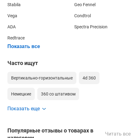
Stabila
Geo Fennel
Vega
Condtrol
ADA
Spectra Precision
Redtrace
Показать все
Часто ищут
Вертикально-горизонтальные
4d 360
Немецкие
360 со штативом
Более простые нивелиры с вертикальными излучателями,
например,
RGK UL-41
, поставить вплотную к стене не
Показать еще
360 градусов 4д зеленый луч
Для гипсокартона
удастся. В таком случае, вкручивая шурупы, вам
понадобится прикладывать рулетку или линейку и
Для обоев
360 для дома
Недорогие
ориентироваться по значению, на которое попадает
Популярные отзывы о товарах в
лазерный луч. Также можно сделать отметку на отвертке.
Читать все
категории