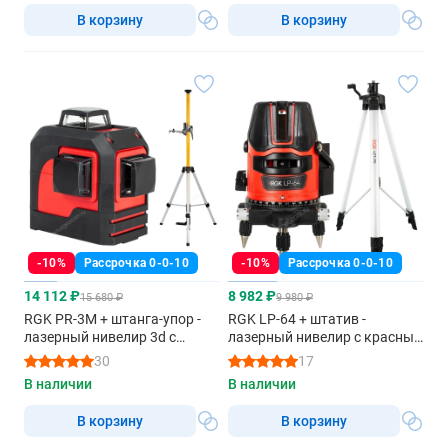
В корзину
В корзину
-10%
Рассрочка 0-0-10
-10%
Рассрочка 0-0-10
14 112 ₽
8 982 ₽
15 680 ₽
9 980 ₽
RGK PR-3M + штанга-упор -
RGK LP-64 + штатив -
лазерный нивелир 3d с
лазерный нивелир с красным
красным лучом
лучом
30
17
В наличии
В наличии
В корзину
В корзину