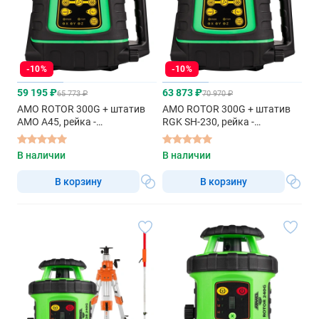
-10%
-10%
59 195 ₽
63 873 ₽
65 773 ₽
70 970 ₽
AMO ROTOR 300G + штатив
AMO ROTOR 300G + штатив
AMO A45, рейка -
RGK SH-230, рейка -
ротационный нивелир с
ротационный нивелир с
красным лучом
красным лучом
В наличии
В наличии
В корзину
В корзину