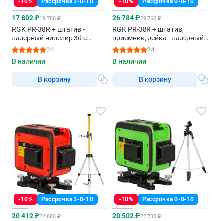
-10%
Рассрочка 0-0-10
-10%
Рассрочка 0-0-10
17 802 ₽
26 784 ₽
19 780 ₽
29 760 ₽
RGK PR-38R + штатив -
RGK PR-38R + штатив,
лазерный нивелир 3d с
приемник, рейка - лазерный
красным лучом
нивелир 3d с красным лучом
24
24
В наличии
В наличии
В корзину
В корзину
-10%
Рассрочка 0-0-10
-10%
Рассрочка 0-0-10
20 412 ₽
20 502 ₽
22 680 ₽
22 780 ₽