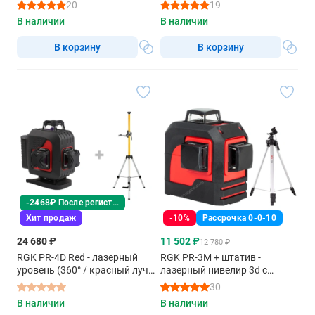
нивелир 3d с зеленым лучом
зеленым лучом
20
19
В наличии
В наличии
В корзину
В корзину
-2468₽ После регистрации
Хит продаж
-10%
Рассрочка 0-0-10
24 680 ₽
11 502 ₽
12 780 ₽
RGK PR-4D Red - лазерный
RGK PR-3M + штатив -
уровень (360° / красный луч /
лазерный нивелир 3d с
70м с приемником / АКБ) +
красным лучом
30
RGK CG-2 - распорная
В наличии
В наличии
штанга-штатив