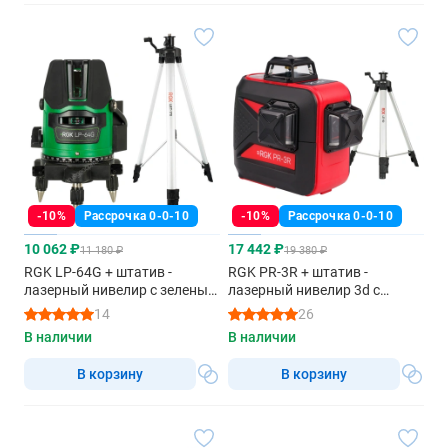
-10%
Рассрочка 0-0-10
-10%
Рассрочка 0-0-10
10 062 ₽
17 442 ₽
11 180 ₽
19 380 ₽
RGK LP-64G + штатив -
RGK PR-3R + штатив -
лазерный нивелир с зеленым
лазерный нивелир 3d с
лучом
красным лучом
14
26
В наличии
В наличии
В корзину
В корзину