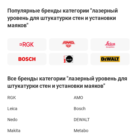
Популярные бренды категории "лазерный
уровень для штукатурки стен и установки
маяков"
Все бренды категории "лазерный уровень для
штукатурки стен и установки маяков"
Основным требованием к лазерному уровню для
RGK
AMO
штукатурки стен и установки маяков является
Leica
Bosch
возможность его размещения вплотную к стене и
минимальное расстояние от лазерного излучателя от края
Nedo
DEWALT
прибора. Такими параметрами обладают лазерные уровни
с боковым излучателем, например,
Bosch GLL 3-80 P
или
Makita
Metabo
RGK PR-3M
.