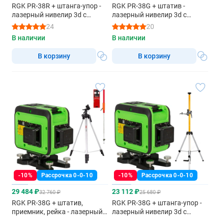
RGK PR-38R + штанга-упор -
RGK PR-38G + штатив -
лазерный нивелир 3d с
лазерный нивелир 3d с
красным лучом
зеленым лучом
24
20
В наличии
В наличии
В корзину
В корзину
-10%
Рассрочка 0-0-10
-10%
Рассрочка 0-0-10
29 484 ₽
23 112 ₽
32 760 ₽
25 680 ₽
RGK PR-38G + штатив,
RGK PR-38G + штанга-упор -
приемник, рейка - лазерный
лазерный нивелир 3d с