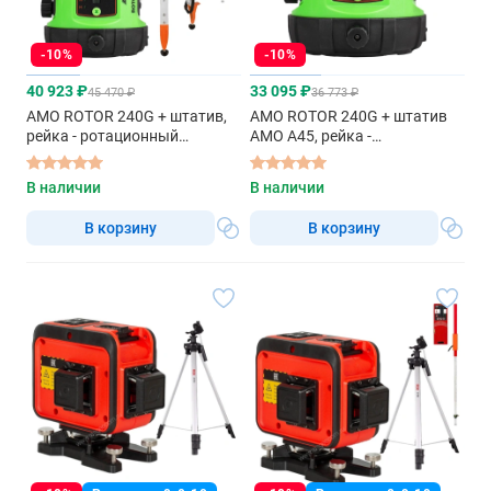
-10%
-10%
40 923 ₽
33 095 ₽
45 470 ₽
36 773 ₽
AMO ROTOR 240G + штатив,
AMO ROTOR 240G + штатив
рейка - ротационный
AMO A45, рейка -
нивелир с зеленым лучом
ротационный нивелир с
зеленым лучом
В наличии
В наличии
В корзину
В корзину