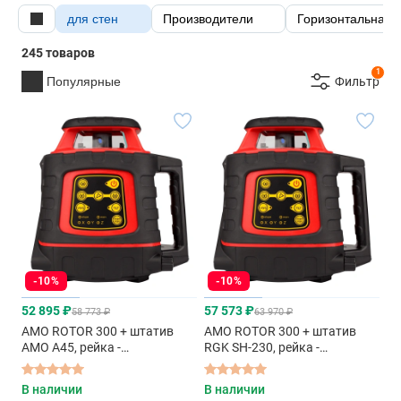
для стен
Производители
Горизонтальная 
245 товаров
1
Популярные
Фильтр
-10%
-10%
52 895 ₽
57 573 ₽
58 773 ₽
63 970 ₽
AMO ROTOR 300 + штатив
AMO ROTOR 300 + штатив
AMO A45, рейка -
RGK SH-230, рейка -
ротационный нивелир с
ротационный нивелир с
красным лучом
красным лучом
В наличии
В наличии