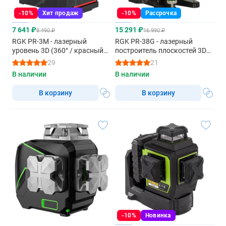
-10%
Хит продаж
-10%
Рассрочка
7 641 ₽
15 291 ₽
8 490 ₽
16 990 ₽
RGK PR-3M - лазерный
RGK PR-38G - лазерный
уровень 3D (360° / красный
построитель плоскостей 3D
луч / 20м)
(360° / зеленый луч / 50м с
29
21
приемником / АКБ)
В наличии
В наличии
В корзину
В корзину
-10%
Новинка