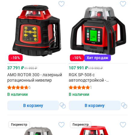
-10%
-10%
Хит продаж
37 791 ₽
107 991 ₽
41 990 ₽
119 990 ₽
AMO ROTOR 300 - лазерный
RGK SP-508 с
ротационный нивелир
автоподстройкой -
ротационный нивелир
6
1
(ротационный / красный луч
В наличии
В наличии
/ 900м с приемником / АКБ)
В корзину
В корзину
Госреестр
Госреестр