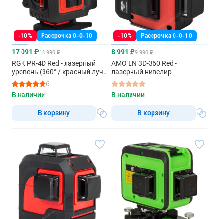
-10%
Рассрочка 0-0-10
-10%
Рассрочка 0-0-10
17 091 ₽
8 991 ₽
18 990 ₽
9 990 ₽
RGK PR-4D Red - лазерный
AMO LN 3D-360 Red -
уровень (360° / красный луч /
лазерный нивелир
70м с приемником / АКБ)
6
В наличии
В наличии
В корзину
В корзину