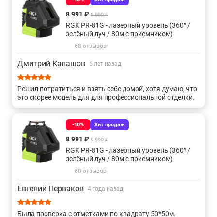
консультацию специалистов вы можете в нашем
магазине
,
Зеленые самовыравнивающиеся
360 градусов
по телефону или непосредственно на сайте с помощью
8 991 ₽
9 990 ₽
формы обратной связи или онлайн-консультанта.
RGK PR-81G - лазерный уровень (360° /
Для стройки
Для потолков
90 градусов
зелёный луч / 80м с приемником)
68 отзывов
Gll 3
Аккумуляторные
На батарейках
Дмитрий Калашов
5 лет назад
Gll 3-80
Gll 2
Для фундаментов
5 линий
Решил потратиться и взять себе домой, хотя думаю, что
это скорее модель для для профессиональной отделки.
Gcl 2
С отвесом
С красным лучом
Sp
-10%
Хит продаж
Gcl 2-15
Gll 2-20
Gll 2-10
8 991 ₽
9 990 ₽
RGK PR-81G - лазерный уровень (360° /
зелёный луч / 80м с приемником)
3d с зеленым лучом
Gll 2-15
Gll 2-50
Gll 2-80
68 отзывов
Gll 5
Ротационные grl 300
От 100 до 300 метров
Евгений Перваков
4 года назад
До 100 метров
Свыше 300 метров
360 для стен
Была проверка с отметками по квадрату 50*50м.