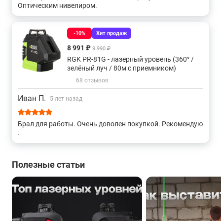
Оптическим нивелиром.
360 с красным лучом
С отвесом недорогие
-10%
Хит продаж
360 отвес
Отвес для дома
Отвес для улицы
8 991 ₽
9 990 ₽
RGK PR-81G - лазерный уровень (360° /
зелёный луч / 80м с приемником)
Построители наклонных плоскостей
68 отзывов
3d 360 с зеленым лучом
3d отвес
3d для стен
Иван П.
5 лет назад
Линейно-точечные
С 1 плоскостью
Брал для работы. Очень доволен покупкой. Рекомендую
.
С 2 плоскостями
С 3 плоскостями
Полезные статьи
С 4 плоскостями
Strong