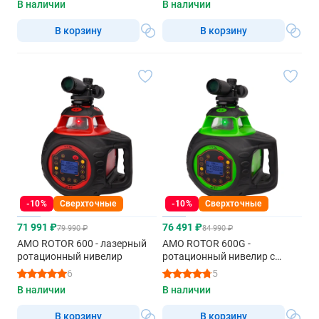
В наличии
В наличии
В корзину
В корзину
-10%
Сверхточные
-10%
Сверхточные
71 991 ₽
76 491 ₽
79 990 ₽
84 990 ₽
AMO ROTOR 600 - лазерный
AMO ROTOR 600G -
ротационный нивелир
ротационный нивелир с
зеленым лучом
6
5
В наличии
В наличии
В корзину
В корзину