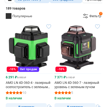
189 товаров
2
Популярные
Фильтр
-10%
Хит продаж
-10%
6 291 ₽
7 371 ₽
6 990 ₽
8 190 ₽
AMO LN 4D-360-4 - лазерный
AMO LN 4D-360-7 - лазерный
осепостроитель с зеленым
уровень с зеленым лучом
лучом
10
5
В наличии
В наличии
В корзину
В корзину