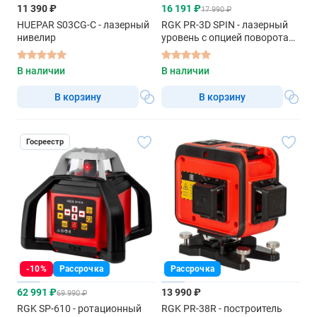
11 390 ₽
16 191 ₽
17 990 ₽
HUEPAR S03CG-C - лазерный
RGK PR-3D SPIN - лазерный
нивелир
уровень с опцией поворота
вертикального луча
В наличии
В наличии
В корзину
В корзину
Госреестр
-10%
Рассрочка
Рассрочка
62 991 ₽
13 990 ₽
69 990 ₽
RGK SP-610 - ротационный
RGK PR-38R - построитель