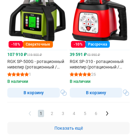
-10%
Сверхточные
-10%
Рассрочка
107 910 ₽
39 591 ₽
119 900 ₽
43 990 ₽
RGK SP-500G - ротационный
RGK SP-310 - ротационный
нивелир (ротационный /
нивелир (ротационный /
зеленый луч / 900м с
красный луч / 600м с
1
26
приемником / АКБ)
приемником / ±0,1 мм / АКБ)
В наличии
В наличии
В корзину
В корзину
1
2
3
4
5
6
Показать ещё