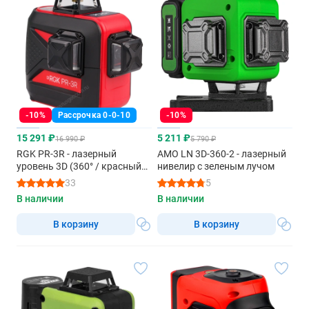
-10%
Рассрочка 0-0-10
-10%
15 291 ₽
5 211 ₽
16 990 ₽
5 790 ₽
RGK PR-3R - лазерный
AMO LN 3D-360-2 - лазерный
уровень 3D (360° / красный
нивелир с зеленым лучом
луч / 70м с приемником /
33
5
АКБ)
В наличии
В наличии
В корзину
В корзину