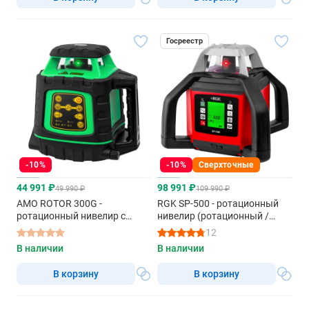
Госреестр
-10%
-10%
Сверхточные
44 991 ₽
98 991 ₽
49 990 ₽
109 990 ₽
AMO ROTOR 300G -
RGK SP-500 - ротационный
ротационный нивелир с
нивелир (ротационный /
зеленым лучом
красный луч / 900м с
12
приемником / АКБ)
В наличии
В наличии
В корзину
В корзину