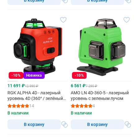
-10%
Новинка
-10%
11 691 ₽
6 561 ₽
12 990 ₽
7 290 ₽
RGK ALPHA 4D - лазерный
AMO LN 4D-360-5 - лазерный
уровень 4D (360° / зелёный
уровень с зеленым лучом
луч / 40м / АКБ)
14
4
В наличии
В наличии
В корзину
В корзину