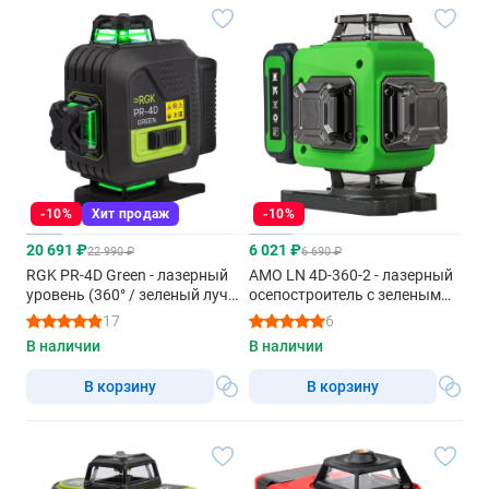
-10%
Хит продаж
-10%
20 691 ₽
6 021 ₽
22 990 ₽
6 690 ₽
RGK PR-4D Green - лазерный
AMO LN 4D-360-2 - лазерный
уровень (360° / зеленый луч /
осепостроитель с зеленым
70м с приемником / АКБ)
лучом
17
6
В наличии
В наличии
В корзину
В корзину