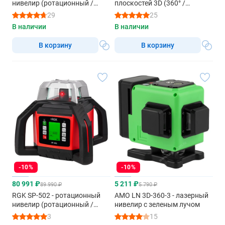
нивелир (ротационный /
плоскостей 3D (360° /
красный луч / 900м с
красный луч / 50м с
29
25
приемником / ±0,1 мм / АКБ)
приемником / АКБ)
В наличии
В наличии
В корзину
В корзину
-10%
-10%
80 991 ₽
5 211 ₽
89 990 ₽
5 790 ₽
RGK SP-502 - ротационный
AMO LN 3D-360-3 - лазерный
нивелир (ротационный /
нивелир с зеленым лучом
красный луч / диаметр до
3
15
500 м с приемником