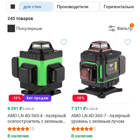
для стен
Производители
Горизонтальная 
245 товаров
1
Популярные
Фильтр
-10%
Хит продаж
-10%
6 291 ₽
7 371 ₽
6 990 ₽
8 190 ₽
AMO LN 4D-360-4 - лазерный
AMO LN 4D-360-7 - лазерный
осепостроитель с зеленым
уровень с зеленым лучом
лучом
10
5
В наличии
В наличии