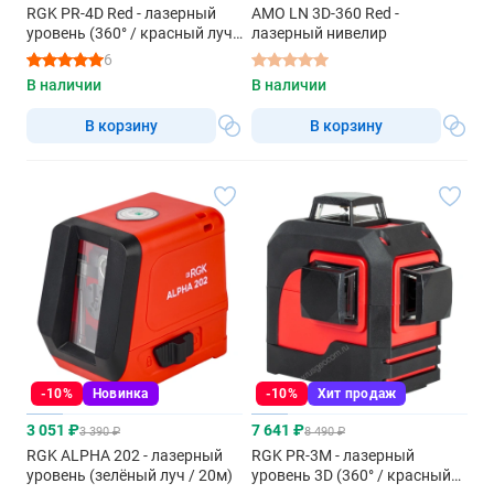
RGK PR-4D Red - лазерный
AMO LN 3D-360 Red -
уровень (360° / красный луч /
лазерный нивелир
70м с приемником / АКБ)
6
В наличии
В наличии
В корзину
В корзину
-10%
Новинка
-10%
Хит продаж
3 051 ₽
7 641 ₽
3 390 ₽
8 490 ₽
RGK ALPHA 202 - лазерный
RGK PR-3M - лазерный
уровень (зелёный луч / 20м)
уровень 3D (360° / красный