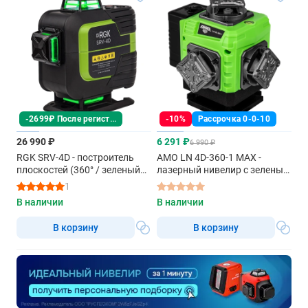
-2699₽ После регистрации
-10%
Рассрочка 0-0-10
26 990 ₽
6 291 ₽
6 990 ₽
RGK SRV-4D - построитель
AMO LN 4D-360-1 MAX -
плоскостей (360° / зеленый
лазерный нивелир с зеленым
луч / 70м с приемником /
лучом
1
АКБ)
В наличии
В наличии
В корзину
В корзину