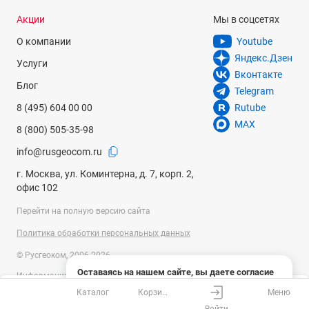
полотна, но и для контроля всех последующих. Ведь даже
Акции
Мы в соцсетях
минимальное смещение полос может привести к
значительному разрыву в конце стены. Также лазерный
О компании
Youtube
нивелир поможет при декорировании помещения и
Яндекс.Дзен
Услуги
установке мебели.
Вконтакте
Блог
Следуя нашим рекомендациям, вы сможете выбрать
Telegram
лазерный нивелир, который превратит ремонт в квартире в
8 (495) 604 00 00
Rutube
простую задачу. Обширный ассортимент нашего магазина
MAX
8 (800) 505-35-98
позволяет подобрать инструмент с любым функционалом и
за любые деньги.
info@rusgeocom.ru
г. Москва, ул. Коминтерна, д. 7, корп. 2,
офис 102
Перейти на полную версию сайта
Политика обработки персональных данных
© Русгеоком, 2006-2026
Оставаясь на нашем сайте, вы даете согласие
Информация на сайте носит справочный характер и не является
на использование файлов cookies и сбор данных
публичной офертой, определяемой положениями Статьи 437
Каталог
Корзина
Меню
системами веб-аналитики
Ваш город
Москва?
Гражданского кодекса Российской Федерации. Технические