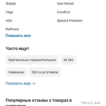
Stabila
Geo Fennel
Vega
Condtrol
ADA
Spectra Precision
Redtrace
Показать все
Часто ищут
Вертикально-горизонтальные
4d 360
Немецкие
360 со штативом
Более простые нивелиры с вертикальными излучателями,
например,
RGK UL-41
, поставить вплотную к стене не
Показать еще
360 градусов 4д зеленый луч
Для гипсокартона
удастся. В таком случае, вкручивая шурупы, вам
понадобится прикладывать рулетку или линейку и
Для обоев
360 для дома
Недорогие
ориентироваться по значению, на которое попадает
Популярные отзывы о товарах в
лазерный луч. Также можно сделать отметку на отвертке.
Читать все
категории