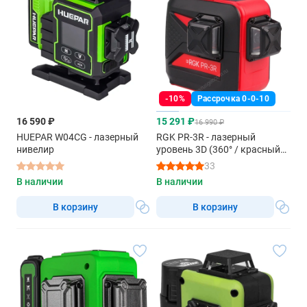
-10%
Рассрочка 0-0-10
16 590 ₽
15 291 ₽
16 990 ₽
HUEPAR W04CG - лазерный
RGK PR-3R - лазерный
нивелир
уровень 3D (360° / красный
луч / 70м с приемником /
33
АКБ)
В наличии
В наличии
В корзину
В корзину