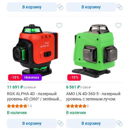
В корзину
В корзину
-10%
Новинка
-10%
11 691 ₽
6 561 ₽
12 990 ₽
7 290 ₽
RGK ALPHA 4D - лазерный
AMO LN 4D-360-5 - лазерный
уровень 4D (360° / зелёный
уровень с зеленым лучом
луч / 40м / АКБ)
14
4
В наличии
В наличии
В корзину
В корзину