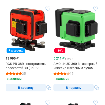
Рассрочка
-10%
13 990 ₽
5 211 ₽
5 790 ₽
RGK PR-38R - построитель
AMO LN 3D-360-3 - лазерный
плоскостей 3D (360° /
нивелир с зеленым лучом
красный луч / 50м с
25
15
приемником / АКБ)
В наличии
В наличии
В корзину
В корзину