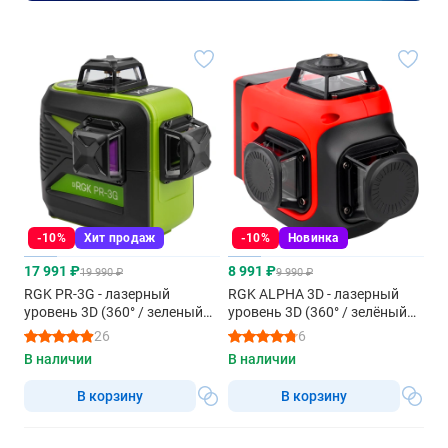
-10%
Хит продаж
-10%
Новинка
17 991 ₽
8 991 ₽
19 990 ₽
9 990 ₽
RGK PR-3G - лазерный
RGK ALPHA 3D - лазерный
уровень 3D (360° / зеленый
уровень 3D (360° / зелёный
луч / 70м с приемником /
луч / 40м / АКБ)
26
6
АКБ)
В наличии
В наличии
В корзину
В корзину