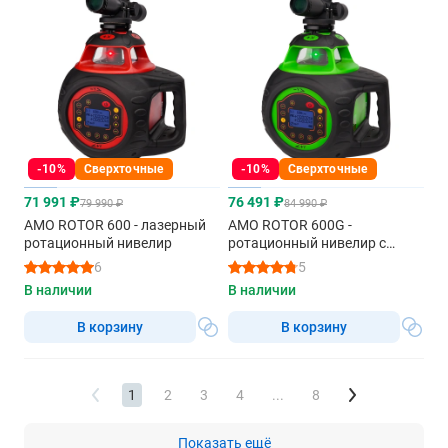
-10%
Сверхточные
-10%
Сверхточные
71 991 ₽
76 491 ₽
79 990 ₽
84 990 ₽
AMO ROTOR 600 - лазерный
AMO ROTOR 600G -
ротационный нивелир
ротационный нивелир с
зеленым лучом
6
5
В наличии
В наличии
В корзину
В корзину
1
2
3
4
...
8
Показать ещё