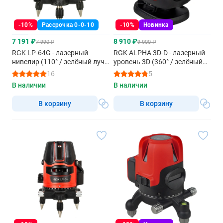
-10%
Рассрочка 0-0-10
-10%
Новинка
7 191 ₽
8 910 ₽
7 990 ₽
9 900 ₽
RGK LP-64G - лазерный
RGK ALPHA 3D-D - лазерный
нивелир (110° / зелёный луч /
уровень 3D (360° / зелёный
30м)
луч / 40м / АКБ)
16
5
В наличии
В наличии
В корзину
В корзину