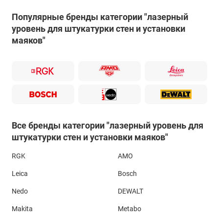
Популярные бренды категории "лазерный
уровень для штукатурки стен и установки
маяков"
Все бренды категории "лазерный уровень для
штукатурки стен и установки маяков"
Основным требованием к лазерному уровню для
RGK
AMO
штукатурки стен и установки маяков является
Leica
Bosch
возможность его размещения вплотную к стене и
минимальное расстояние от лазерного излучателя от края
Nedo
DEWALT
прибора. Такими параметрами обладают лазерные уровни
с боковым излучателем, например,
Bosch GLL 3-80 P
или
Makita
Metabo
RGK PR-3M
.