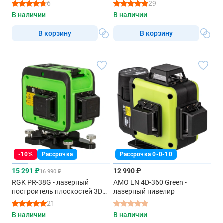
луч / 20м)
6
29
В наличии
В наличии
В корзину
В корзину
-10%
Рассрочка
Рассрочка 0-0-10
15 291 ₽
12 990 ₽
16 990 ₽
RGK PR-38G - лазерный
AMO LN 4D-360 Green -
построитель плоскостей 3D
лазерный нивелир
(360° / зеленый луч / 50м с
21
приемником / АКБ)
В наличии
В наличии