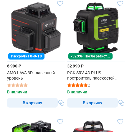
-3299₽ После регистрации
Рассрочка 0-0-10
6 990 ₽
32 990 ₽
AMO LAVA 3D - лазерный
RGK SRV-4D PLUS -
уровень
построитель плоскостей
(360° / зеленый луч / 70м с
2
приемником / АКБ)
В наличии
В наличии
В корзину
В корзину