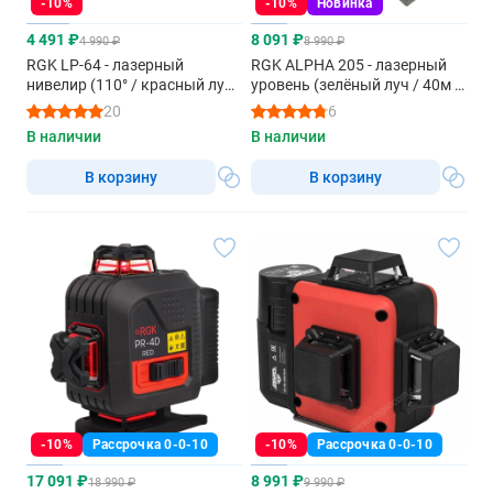
-10%
-10%
Новинка
4 491 ₽
8 091 ₽
4 990 ₽
8 990 ₽
RGK LP-64 - лазерный
RGK ALPHA 205 - лазерный
нивелир (110° / красный луч
уровень (зелёный луч / 40м /
/ 20м)
АКБ)
20
6
В наличии
В наличии
В корзину
В корзину
-10%
Рассрочка 0-0-10
-10%
Рассрочка 0-0-10
17 091 ₽
8 991 ₽
18 990 ₽
9 990 ₽