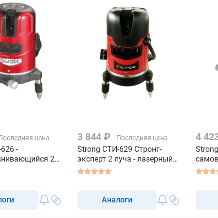
3 844 ₽
4 42
Последняя цена
Последняя цена
626 -
Strong СТИ-629 Стронг-
Strong
нивающийся 2
эксперт 2 луча - лазерный
само
ерный уровень
уровень строительный
луча 
ный
строи
логи
Аналоги