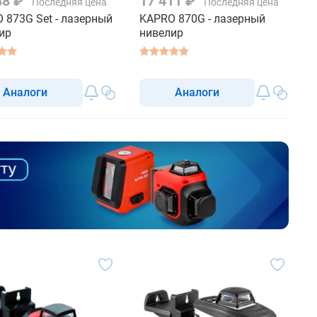
48 ₽
17 411 ₽
Последняя цена
Последняя цена
 873G Set - лазерный
KAPRO 870G - лазерный
ир
нивелир
Аналоги
Аналоги