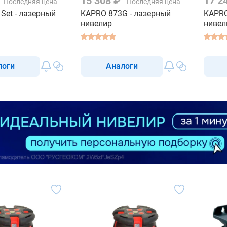
15 308 ₽
17 2
Последняя цена
Последняя цена
Set - лазерный
KAPRO 873G - лазерный
KAPRO
нивелир
нивел
логи
Аналоги