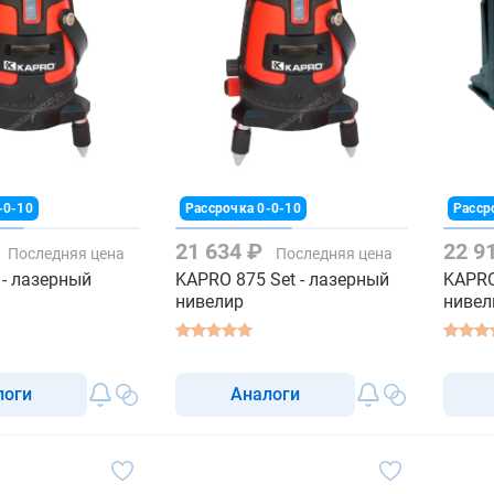
-0-10
Рассрочка 0-0-10
Расср
21 634 ₽
22 9
Последняя цена
Последняя цена
- лазерный
KAPRO 875 Set - лазерный
KAPRO
нивелир
нивел
логи
Аналоги