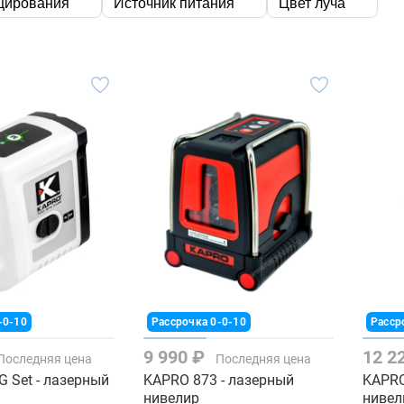
цирования
Источник питания
Цвет луча
-0-10
Рассрочка 0-0-10
Расср
9 990 ₽
12 2
Последняя цена
Последняя цена
 Set - лазерный
KAPRO 873 - лазерный
KAPRO
нивелир
нивел