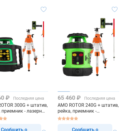
60 ₽
65 460 ₽
Последняя цена
Последняя цена
OTOR 300G + штатив,
AMO ROTOR 240G + штатив,
, приемник - лазерный
рейка, приемник -
ионный нивелир с
ротационный нивелир с
ым лучом
зеленым лучом
Сообщить о
Сообщить о