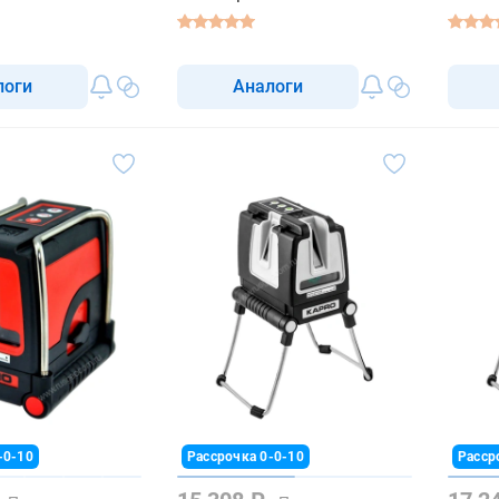
логи
Аналоги
-0-10
Рассрочка 0-0-10
Расср