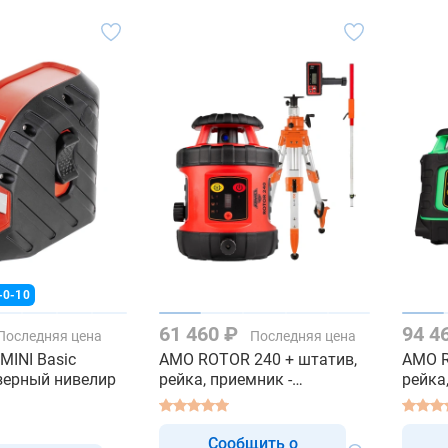
-0-10
61 460 ₽
94 4
Последняя цена
Последняя цена
MINI Basic
AMO ROTOR 240 + штатив,
AMO R
лазерный нивелир
рейка, приемник -
рейка
ротационный нивелир с
ротац
красным лучом
зелен
Сообщить о