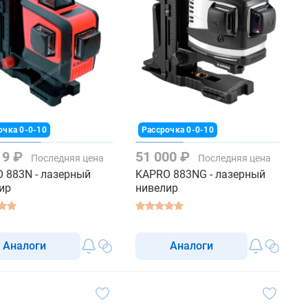
очка 0-0-10
Рассрочка 0-0-10
19 ₽
51 000 ₽
Последняя цена
Последняя цена
 883N - лазерный
KAPRO 883NG - лазерный
ир
нивелир
Аналоги
Аналоги