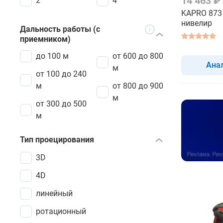
14 463 ₽
2
4
KAPRO 873 
нивелир
Дальность работы (с
приемником)
до 100 м
от 600 до 800
Ана
м
от 100 до 240
м
от 800 до 900
м
от 300 до 500
м
Тип проецирования
3D
4D
линейный
ротационный