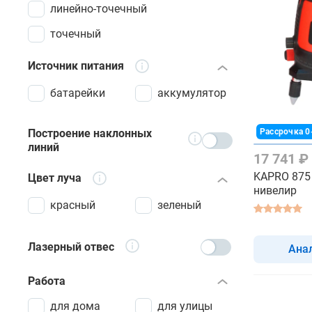
линейно-точечный
точечный
Источник питания
батарейки
аккумулятор
Построение наклонных
Рассрочка 0
линий
17 741 ₽
KAPRO 875 
Цвет луча
нивелир
красный
зеленый
Лазерный отвес
Ана
Работа
для дома
для улицы