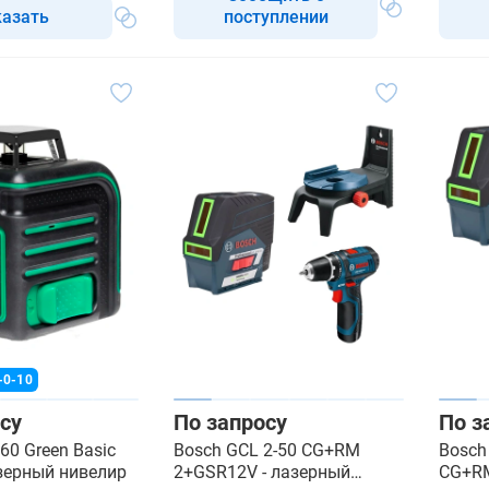
казать
поступлении
-0-10
су
По запросу
По з
60 Green Basic
Bosch GCL 2-50 CG+RM
Bosch
лазерный нивелир
2+GSR12V - лазерный
CG+RM