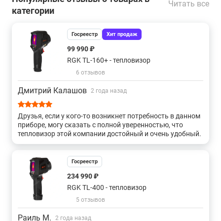
Читать все
категории
погрешности измерений
±2,0 °С
температуры в диапазоне от -20 °С
до +100 °С включ., °С
Госреестр
Хит продаж
Пределы допускаемой
99 990 ₽
относительной погрешности
RGK TL-160+ - тепловизор
±2,0 %
измерений температуры в
6 отзывов
диапазоне св. +100 °С, %
Дмитрий Калашов
2 года назад
Порог температурной
чувствительности (при
≤0,05 °С
≤0,08 °С
Друзья, если у кого-то возникнет потребность в данном
температуре объекта +30 °С)
приборе, могу сказать с полной уверенностью, что
тепловизор этой компании достойный и очень удобный.
Спектральный диапазон
от 8 до 14 мкм
Углы поля зрения, градус по
20,7°x15,6°
24,6°x18,6°
Госреестр
горизонтали x градус по вертикали
234 990 ₽
Минимальное фокусное расстояние
0,5 м
RGK TL-400 - тепловизор
Коэффициент излучательной
5 отзывов
от 0,01 до 1,00
способности (изменяемый)
Раиль М.
2 года назад