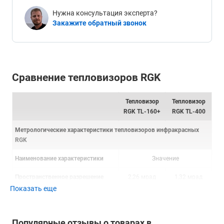
Нужна консультация эксперта?
Закажите обратный звонок
Сравнение тепловизоров RGK
Тепловизор
Тепловизор
RGK TL-160+
RGK TL-400
Метрологические характеристики тепловизоров инфракрасных
RGK
Наименование характеристики
Значение
Пространственное разрешение
2,26 мрад
1,32 мрад
Показать еще
Диапазон измерений температуры,
от -20 °С до +150 °С
от 0 °С до +650 °С
°С
Популярные отзывы о товарах в
Пределы допускаемой абсолютной