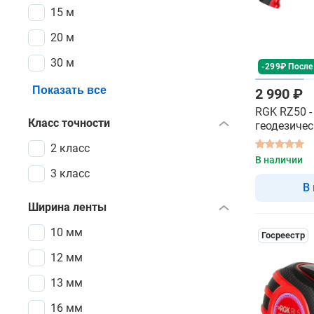
15 м
20 м
30 м
-299₽ После
Показать все
2 990 ₽
RGK RZ50 -
Класс точности
геодезиче
2 класс
В наличии
3 класс
В
Ширина ленты
10 мм
Госреестр
12 мм
13 мм
16 мм