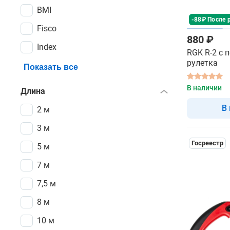
BMI
-88₽ После 
Fisco
880 ₽
Index
RGK R-2 с 
рулетка
Показать все
В наличии
Длина
В
2 м
3 м
Госреестр
5 м
7 м
7,5 м
8 м
10 м