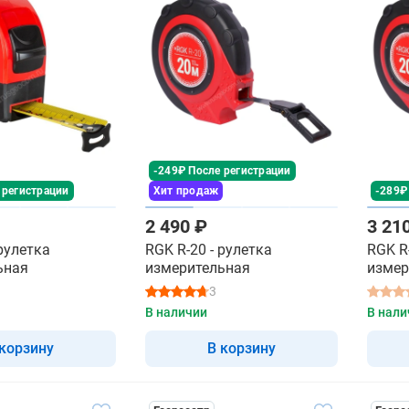
-249₽ После регистрации
 регистрации
Хит продаж
-289₽
2 490 ₽
3 21
 рулетка
RGK R-20 - рулетка
RGK R
ьная
измерительная
измер
3
В наличии
В нали
 корзину
В корзину