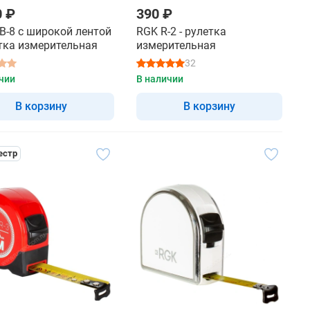
0 ₽
390 ₽
B-8 с широкой лентой
RGK R-2 - рулетка
етка измерительная
измерительная
32
чии
В наличии
В корзину
В корзину
естр