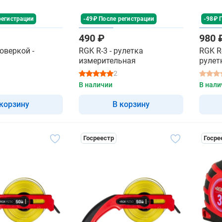
регистрации
-49₽ После регистрации
-98₽ 
490 ₽
980 
поверкой -
RGK R-3 - рулетка
RGK R-
измерительная
рулет
2
В наличии
В нали
 корзину
В корзину
Госреестр
Госре