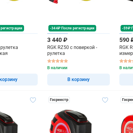
 регистрации
-344₽ После регистрации
-59₽ 
3 440 ₽
590 
 рулетка
RGK RZ50 с поверкой -
RGK R
ская
рулетка
измер
В наличии
В нали
 корзину
В корзину
Госреестр
Госре