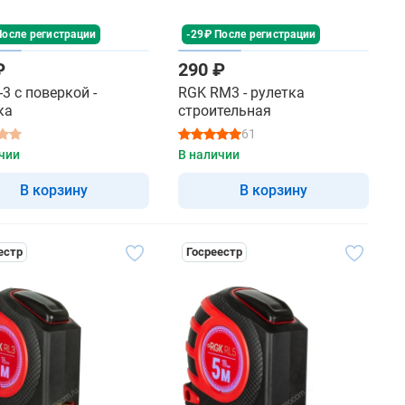
После регистрации
-29₽ После регистрации
₽
290 ₽
3 с поверкой -
RGK RM3 - рулетка
ка
строительная
61
чии
В наличии
В корзину
В корзину
естр
Госреестр