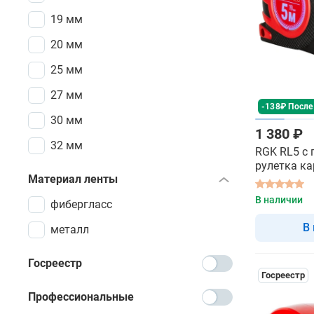
19 мм
20 мм
25 мм
27 мм
-138₽ После
30 мм
1 380 ₽
32 мм
RGK RL5 с 
рулетка к
Материал ленты
В наличии
фибергласс
В
металл
Госреестр
Госреестр
Профессиональные