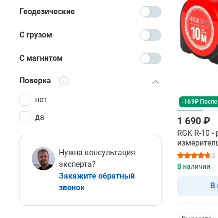
Геодезические
С грузом
С магнитом
Поверка
нет
-169₽ После
да
1 690 ₽
RGK R-10 -
измерител
Нужна консультация
3
эксперта?
В наличии
Закажите обратный
В
звонок