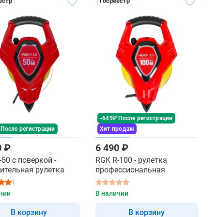
естр
Госреестр
-649₽ После регистрации
 После регистрации
Хит продаж
0 ₽
6 490 ₽
-50 с поверкой -
RGK R-100 - рулетка
ительная рулетка
профессиональная
1
чии
В наличии
В корзину
В корзину