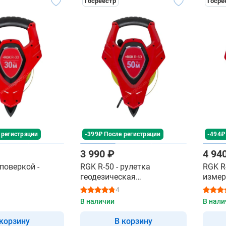
Госреестр
Госре
 регистрации
-399₽ После регистрации
-494₽
3 990 ₽
4 94
 поверкой -
RGK R-50 - рулетка
RGK R
геодезическая
измер
профессиональная
4
В наличии
В нали
 корзину
В корзину