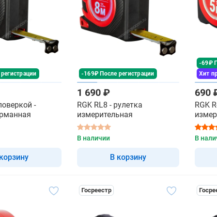
-69₽ 
 регистрации
-169₽ После регистрации
Хит п
1 690 ₽
690 
поверкой -
RGK RL8 - рулетка
RGK R-
арманная
измерительная
измер
В наличии
В нали
 корзину
В корзину
Госреестр
Госре