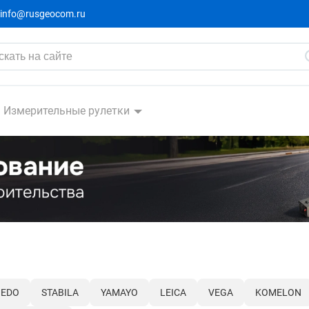
info@rusgeocom.ru
Измерительные рулетки
NEDO
STABILA
YAMAYO
LEICA
VEGA
KOMELON