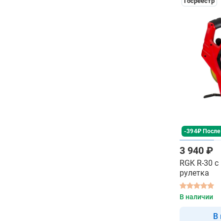
Госреестр
-394₽ После
3 940 ₽
RGK R-30 с
рулетка
В наличии
В