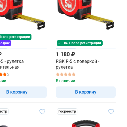
После регистрации
родаж
-118₽ После регистрации
₽
1 180 ₽
5 - рулетка
RGK R-5 с поверкой -
ительная
рулетка
5
чии
В наличии
В корзину
В корзину
естр
Госреестр