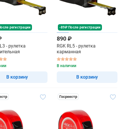
После регистрации
-89₽ После регистрации
₽
890 ₽
L3 - рулетка
RGK RL5 - рулетка
ительная
карманная
чии
В наличии
В корзину
В корзину
естр
Госреестр