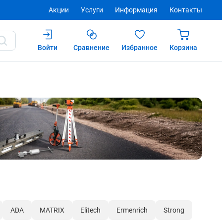
Акции
Услуги
Информация
Контакты
Войти
Сравнение
Избранное
Корзина
ADA
MATRIX
Elitech
Ermenrich
Strong