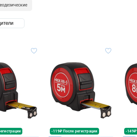
еодезические
ители
регистрации
-119₽ После регистрации
-149₽