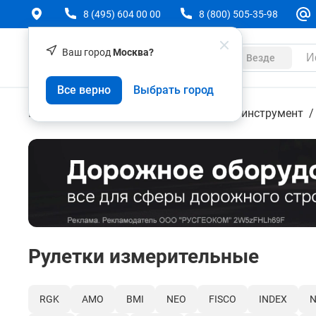
8 (495) 604 00 00
8 (800) 505-35-98
Ваш город
Москва?
Каталог
Везде
Все верно
Выбрать город
Геодезическое оборудование
Ручной инструмент
Рулетки измерительные
RGK
AMO
BMI
NEO
FISCO
INDEX