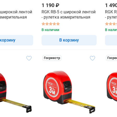
1 190 ₽
1 49
 широкой лентой
RGK RB-5 с широкой лентой
RGK R
измерительная
- рулетка измерительная
- рул
В наличии
В нали
 корзину
В корзину
Госреестр
Госре