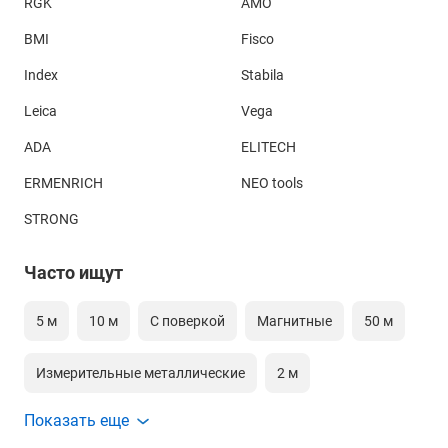
RGK
AMO
BMI
Fisco
Index
Stabila
Leica
Vega
ADA
ELITECH
ERMENRICH
NEO tools
STRONG
Часто ищут
5 м
10 м
С поверкой
Магнитные
50 м
Измерительные металлические
2 м
Показать еще
Геодезические 50 м
20 метров
30 метров