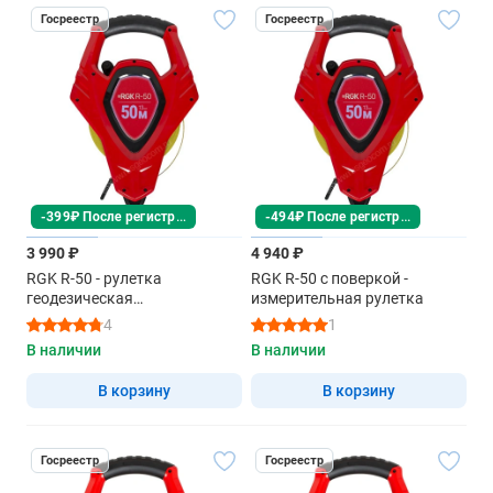
Госреестр
Госреестр
-399₽ После регистрации
-494₽ После регистрации
3 990 ₽
4 940 ₽
RGK R-50 - рулетка
RGK R-50 с поверкой -
геодезическая
измерительная рулетка
профессиональная
4
1
В наличии
В наличии
В корзину
В корзину
Госреестр
Госреестр