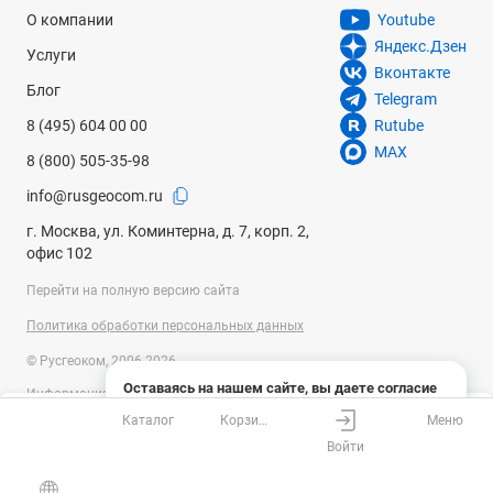
О компании
Youtube
Яндекс.Дзен
Услуги
Вконтакте
Блог
Telegram
8 (495) 604 00 00
Rutube
MAX
8 (800) 505-35-98
info@rusgeocom.ru
г. Москва, ул. Коминтерна, д. 7, корп. 2,
офис 102
Перейти на полную версию сайта
Политика обработки персональных данных
© Русгеоком, 2006-2026
Оставаясь на нашем сайте, вы даете согласие
Информация на сайте носит справочный характер и не является
на использование файлов cookies и сбор данных
публичной офертой, определяемой положениями Статьи 437
Каталог
Корзина
Меню
системами веб-аналитики
Ваш город
Москва?
Гражданского кодекса Российской Федерации. Технические
Войти
параметры (спецификация) и комплект поставки товара могут быть
Понятно
Узнать подробнее
изменены производителем без предварительного уведомления.
Все верно
Выбрать город