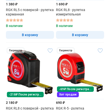
1 380 ₽
1 690 ₽
RGK RL5 с поверкой - рулетка
RGK RL8 - рулетка
карманная
измерительная
В наличии
В наличии
В корзину
В корзину
Госреестр
Госреестр
-69₽ После регистрации
-218₽ После регистрации
Хит продаж
2 180 ₽
690 ₽
RGK RL8 с поверкой - рулетка
RGK R-5 - рулетка