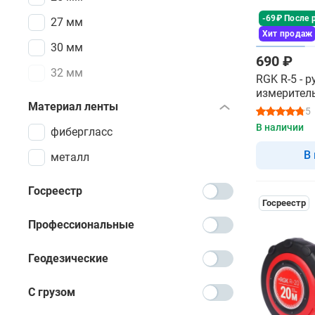
-69₽ После 
27 мм
Хит продаж
30 мм
690 ₽
32 мм
RGK R-5 - 
измерител
Материал ленты
5
В наличии
фибергласс
В
металл
Госреестр
Госреестр
Профессиональные
Геодезические
С грузом