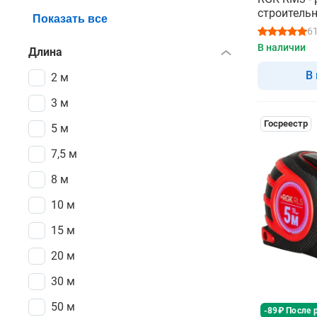
строитель
Показать все
6
В наличии
Длина
В
2 м
3 м
Госреестр
5 м
7,5 м
8 м
10 м
15 м
20 м
30 м
50 м
-89₽ После 