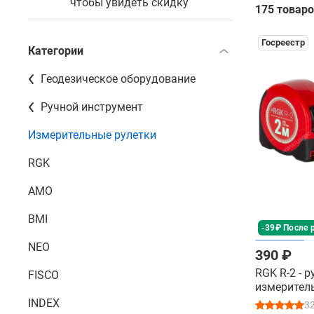
чтобы увидеть скидку
175 товар
Госреестр
Категории
Геодезическое оборудование
Ручной инструмент
Измерительные рулетки
RGK
AMO
BMI
-39₽ После 
NEO
390 ₽
RGK R-2 - 
FISCO
измерител
INDEX
3