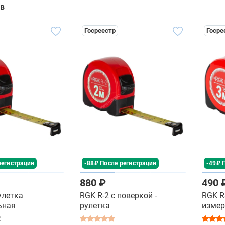
ов
Госреестр
Госре
регистрации
-88₽ После регистрации
-49₽ 
880 ₽
490 
рулетка
RGK R-2 с поверкой -
RGK R-
ьная
рулетка
измер
2