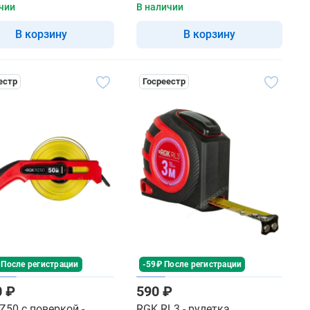
чии
В наличии
В корзину
В корзину
естр
Госреестр
 После регистрации
-59₽ После регистрации
0 ₽
590 ₽
Z50 с поверкой -
RGK RL3 - рулетка