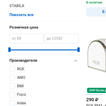
В наличии
STABILA
В
Показать все
Розничная цена
Производители
RGK
AMO
BMI
-29₽ После 
Fisco
290 ₽
Index
RGK RM3 - 