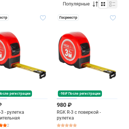
Популярные
естр
Госреестр
После регистрации
-98₽ После регистрации
₽
980 ₽
3 - рулетка
RGK R-3 с поверкой -
ительная
рулетка
2