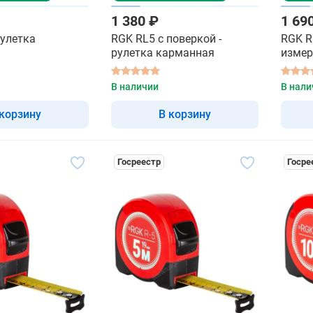
1 380 ₽
1 69
рулетка
RGK RL5 с поверкой -
RGK R
рулетка карманная
измер
В наличии
В нали
 корзину
В корзину
Госреестр
Госре