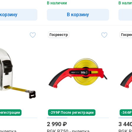
В наличии
В нали
 корзину
В корзину
Госреестр
Госре
регистрации
-299₽ После регистрации
-344₽
2 990 ₽
3 44
рулетка
RGK RZ50 - рулетка
RGK R