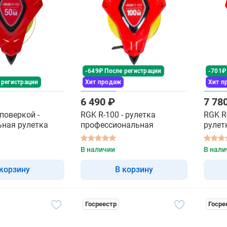
-649₽ После регистрации
-701₽
 регистрации
Хит продаж
Хит п
6 490 ₽
7 78
 поверкой -
RGK R-100 - рулетка
RGK R
ьная рулетка
профессиональная
рулет
В наличии
В нали
 корзину
В корзину
Госреестр
Госре