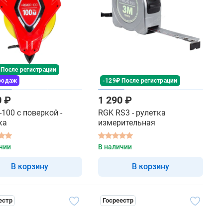
 После регистрации
родаж
-129₽ После регистрации
0 ₽
1 290 ₽
-100 с поверкой -
RGK RS3 - рулетка
ка
измерительная
чии
В наличии
В корзину
В корзину
естр
Госреестр