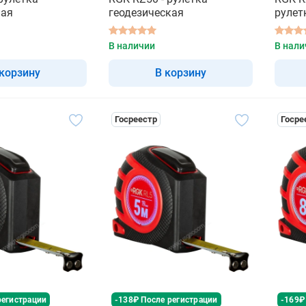
ная
геодезическая
рулет
1
В наличии
В нали
 корзину
В корзину
Госреестр
Госре
регистрации
-138₽ После регистрации
-169₽