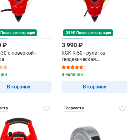
 После регистрации
-399₽ После регистрации
0 ₽
3 990 ₽
-30 с поверкой -
RGK R-50 - рулетка
ка
геодезическая
профессиональная
4
чии
В наличии
В корзину
В корзину
естр
Госреестр