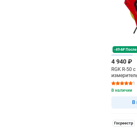
-494₽ После
4 940 ₽
RGK R-50 с
измерител
1
В наличии
В
Госреестр