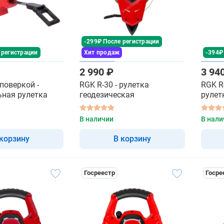
-299₽ После регистрации
 регистрации
Хит продаж
-394₽
2 990 ₽
3 94
 поверкой -
RGK R-30 - рулетка
RGK R
ьная рулетка
геодезическая
рулет
В наличии
В нали
 корзину
В корзину
Госреестр
Госре