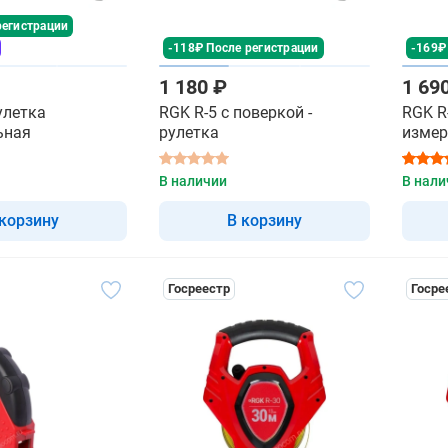
регистрации
-118₽ После регистрации
-169₽
1 180 ₽
1 69
рулетка
RGK R-5 с поверкой -
RGK R
ьная
рулетка
измер
В наличии
В нали
 корзину
В корзину
Госреестр
Госре