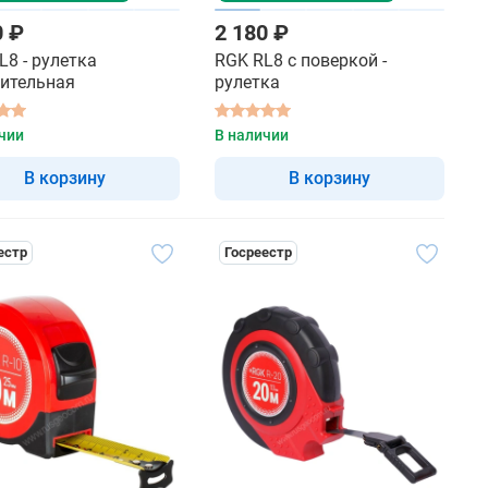
0 ₽
2 180 ₽
L8 - рулетка
RGK RL8 с поверкой -
ительная
рулетка
чии
В наличии
В корзину
В корзину
естр
Госреестр