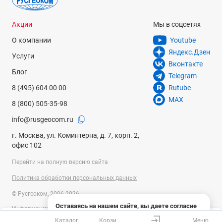
Акции
Мы в соцсетях
О компании
Youtube
Яндекс.Дзен
Услуги
Вконтакте
Блог
Telegram
8 (495) 604 00 00
Rutube
MAX
8 (800) 505-35-98
info@rusgeocom.ru
г. Москва, ул. Коминтерна, д. 7, корп. 2,
офис 102
Перейти на полную версию сайта
Политика обработки персональных данных
© Русгеоком, 2006-2026
Оставаясь на нашем сайте, вы даете согласие
Информация на сайте носит справочный характер и не является
на использование файлов cookies и сбор данных
публичной офертой, определяемой положениями Статьи 437
Каталог
Корзина
Меню