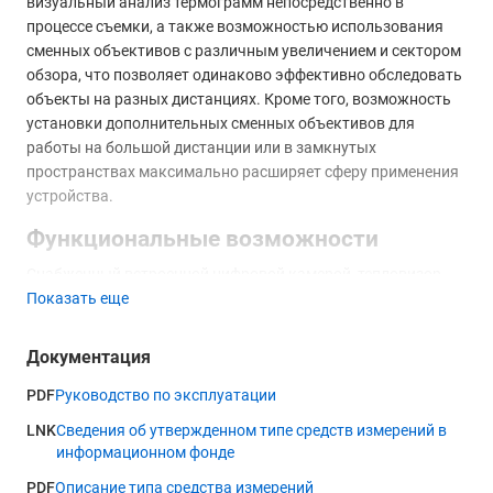
визуальный анализ термограмм непосредственно в
процессе съемки, а также возможностью использования
сменных объективов с различным увеличением и сектором
обзора, что позволяет одинаково эффективно обследовать
объекты на разных дистанциях. Кроме того, возможность
установки дополнительных сменных объективов для
работы на большой дистанции или в замкнутых
пространствах максимально расширяет сферу применения
устройства.
Функциональные возможности
Снабженный встроенной цифровой камерой, тепловизор
Показать еще
RGK TL-384 позволяет дополнительно получать
изображения в видимом спектре, которые при наложении
на термограмму упрощают идентификацию объектов и их
Документация
элементов с экстремальной степенью нагрева. Измеритель
PDF
Руководство по эксплуатации
способен определять встроенными средствами
наибольшую, наименьшую и среднюю температуру в
LNK
Сведения об утвержденном типе средств измерений в
выбранной зоне, а также выполнять построение изотерм.
информационном фонде
Высокая термочувствительность 0,04 °С позволяет
PDF
Описание типа средства измерений
распознавать минимальные перепады температуры в