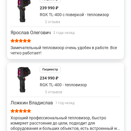
Пределы допускаемой
239 990 ₽
относительной погрешности
RGK TL-400 с поверкой - тепловизор
±2,0 %
измерений температуры в
2 отзыва
диапазоне св. +100 °С, %
Ярослав Олегович
3 года назад
Порог температурной
чувствительности (при
≤0,05 °С
≤0,08 °С
Замечательный тепловизор очень удобен в работе. Все
температуре объекта +30 °С)
четко работает!
Спектральный диапазон
от 8 до 14 мкм
Углы поля зрения, градус по
Госреестр
20,7°x15,6°
24,6°x18,6°
горизонтали x градус по вертикали
234 990 ₽
RGK TL-400 - тепловизор
Минимальное фокусное расстояние
0,5 м
5 отзывов
Коэффициент излучательной
от 0,01 до 1,00
Ложкин Владислав
способности (изменяемый)
1 год назад
Основные технические характеристики тепловизоров
Хороший профессиональный тепловизор, быстро
инфракрасных RGK
измеряет расстояние до цели, подходит для
оборудования и больших объектов, есть встроенный wi-
Количество пикселей матрицы
160x120
384x288