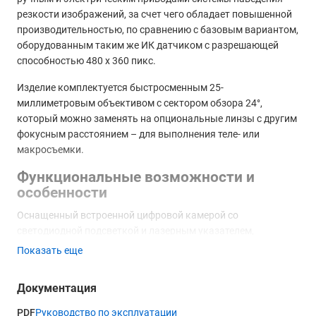
резкости изображений, за счет чего обладает повышенной
производительностью, по сравнению с базовым вариантом,
оборудованным таким же ИК датчиком с разрешающей
способностью 480 x 360 пикс.
Изделие комплектуется быстросменным 25-
миллиметровым объективом с сектором обзора 24°,
который можно заменять на опциональные линзы с другим
фокусным расстоянием – для выполнения теле- или
макросъемки.
Функциональные возможности и
особенности
Оснащенный встроенной цифровой камерой со
светодиодной подсветкой и лазерным указателем,
тепловизор
может выводить на дисплей изображения в ИК
Показать еще
или видимом спектре. Также поддерживается их наложение
в виде "картинка в картинке", с полным слиянием или в
Документация
режиме IMIX, с совмещением термограммы с внешними
контурами наблюдаемых объектов. Это ускоряет
PDF
Руководство по эксплуатации