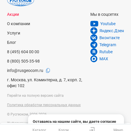
телеобъектив 2x 0,23 мрад
Запись изображений или частота обновлений
Акции
Мы в соцсетях
30 Гц
О компании
Youtube
Режим фокусировки
Яндекс.Дзен
Услуги
Вконтакте
ручной/электрический/автоматический
Блог
Telegram
Увеличение
8 (495) 604 00 00
Rutube
1x, 2x, 4x, 8x
MAX
8 (800) 505-35-98
Матрица в фокальной плоскости [FPA]
info@rusgeocom.ru
неохлаждаемый микроболометр
г. Москва, ул. Коминтерна, д. 7, корп. 2,
офис 102
Спектральный диапазон, мкм
от 7,5 до 14
Перейти на полную версию сайта
Представление изображения
Политика обработки персональных данных
© Русгеоком, 2006-2026
Экран/разрешение
Оставаясь на нашем сайте, вы даете согласие
Информация на сайте носит справочный характер и не является
сенсорный экран 5-дюймовый ЖК-дисплей/800x480 px
на использование файлов cookies и сбор данных
публичной офертой, определяемой положениями Статьи 437
Каталог
Корзина
Меню