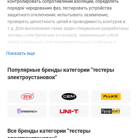
контролировать сопротивление изоляции, определять
порядок чередования фаз, тестировать устройства
защитного отключения, испытывать заземление,
проверять целостность цепей и проводимость контуров и
т.д. Для выполнения таких задач специально разработаны
тестеры электрических установок, заменяющие собой
набор отдельных электроизмерительных приборов и
тестовой аппаратуры.
Показать еще
Тестер электроустановок, в отличие от большинства
универсальных мультиметров, оптимизирован для работы
Популярные бренды категории "тестеры
в сложных условиях. С его помощью выполняются
электроустановок"
измерения по проверке соответствия безопасности
электроустановок требованиям существующих стандартов
(в частности, IEC 60364), поэтому данные приборы обычно
не оснащаются "избыточными" функциями, которые не
востребованы при выполнении таких работ.
Ввиду того, что измерения выполняются на электрических
установках и в трехфазных промышленных сетях,
находящихся под напряжением, по классу
Все бренды категории "тестеры
электробезопасности многофункциональный тестер