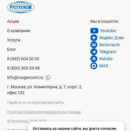
Акции
Мы в соцсетях
О компании
Youtube
Яндекс.Дзен
Услуги
Вконтакте
Блог
Telegram
8 (495) 604 00 00
Rutube
MAX
8 (800) 505-35-98
info@rusgeocom.ru
г. Москва, ул. Коминтерна, д. 7, корп. 2,
офис 102
Перейти на полную версию сайта
Политика обработки персональных данных
© Русгеоком, 2006-2026
Оставаясь на нашем сайте, вы даете согласие
Информация на сайте носит справочный характер и не является