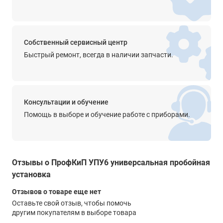
пульсации
≤5%
время испытания
0.0 с … 999 С
Собственный сервисный центр
Быстрый ремонт, всегда в наличии запчасти.
Вольтметр
диапазон
0.00 кВ … 10.00 кВ
точность
Консультации и обучение
±(5% + 5 знач.)
Помощь в выборе и обучение работе с приборами.
разрешение
10 В
отображаемое значение
Отзывы о ПрофКиП УПУ6 универсальная пробойная
среднеквадратическое
установка
Амперметр
Отзывов о товаре еще нет
диапазон измерения переменного тока
Оставьте свой отзыв, чтобы помочь
0.100 мА … 50.00 мА
другим покупателям в выборе товара