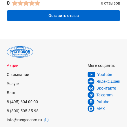
диапазон измерения постоянного тока
0
0 отзывов
0.100 мА … 20.00 мА
Оставить отзыв
разрешение
2 мА: 1 мкА
20 мА: 10 мкА
50 мА: 0.1 мА
точность
±(5% + 5 знач.)
Таймер
Акции
Мы в соцсетях
диапазон
0.0 с … 999 С
О компании
Youtube
Яндекс.Дзен
минимальное размерешение
Услуги
Вконтакте
0.1 с
Блог
Telegram
точность
8 (495) 604 00 00
Rutube
±(1% + 50 мс)
MAX
8 (800) 505-35-98
Питание
info@rusgeocom.ru
220 В, 60 Гц