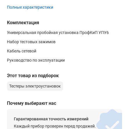
Полные характеристики
форма выходного сигнала
синусоидальная волна
Комплектация
искажение формы сигнала
≤5%
Универсальная пробойная установка ПрофКиП УПУ6
время испытания
Набор тестовых зажимов
0.0 с … 999 С
Кабель сетевой
Напряжение постоянного тока
Руководство по эксплуатации
выходное напряжение
0.00 кВ … 10.00 кВ
Этот товар из подборок
максимальная выходная мощность
Тестеры электроустановок
100 ВА
максимальный ток
20 мА
Почему выбирают нас
диапазон тока
2 мА, 20 мА
Гарантированная точность измерений
Каждый прибор проверен перед продажей.