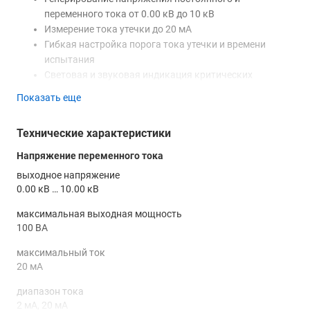
переменного тока от 0.00 кВ до 10 кВ
Измерение тока утечки до 20 мА
Гибкая настройка порога тока утечки и времени
испытания
Световая и звуковая индикация критических
событий
Показать еще
Яркий цифровой дисплей с отображением тока,
напряжения и таймера
Технические характеристики
Компактный корпус, низкий вес
Напряжение переменного тока
Купить универсальную пробойную установку ПрофКиП
выходное напряжение
УПУ6, а также получить консультацию специалистов об
0.00 кВ … 10.00 кВ
особенностях и преимуществах данного изделия вы можете
в нашем
магазине
, связавшись с нами по телефону или
максимальная выходная мощность
непосредственно через сайт – с помощью формы обратной
100 ВА
связи или воспользовавшись чатом с онлайн-
максимальный ток
консультантом.
20 мА
диапазон тока
2 мА, 20 мА