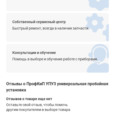
пульсации
≤5%
время испытания
0.0 с … 999 С
Собственный сервисный центр
Быстрый ремонт, всегда в наличии запчасти.
Вольтметр
диапазон
0.00 кВ … 5.00 кВ
точность
Консультации и обучение
±(5% + 5 знач.)
Помощь в выборе и обучение работе с приборами.
разрешение
10 В
отображаемое значение
Отзывы о ПрофКиП УПУ3 универсальная пробойная
среднеквадратическое
установка
Амперметр
Отзывов о товаре еще нет
диапазон измерения переменного тока
Оставьте свой отзыв, чтобы помочь
0.100 мА … 20.00 мА
другим покупателям в выборе товара