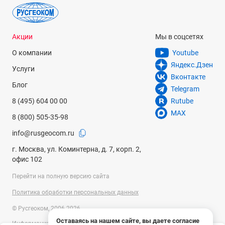
Акции
Мы в соцсетях
О компании
Youtube
Яндекс.Дзен
Услуги
Вконтакте
Блог
Telegram
8 (495) 604 00 00
Rutube
MAX
8 (800) 505-35-98
info@rusgeocom.ru
г. Москва, ул. Коминтерна, д. 7, корп. 2,
офис 102
Перейти на полную версию сайта
Политика обработки персональных данных
© Русгеоком, 2006-2026
Оставаясь на нашем сайте, вы даете согласие
Информация на сайте носит справочный характер и не является