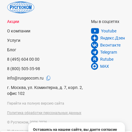
Акции
Мы в соцсетях
О компании
Youtube
Яндекс.Дзен
Услуги
Вконтакте
Блог
Telegram
8 (495) 604 00 00
Rutube
MAX
8 (800) 505-35-98
info@rusgeocom.ru
г. Москва, ул. Коминтерна, д. 7, корп. 2,
офис 102
Перейти на полную версию сайта
Политика обработки персональных данных
© Русгеоком, 2006-2026
Оставаясь на нашем сайте, вы даете согласие
Информация на сайте носит справочный характер и не является