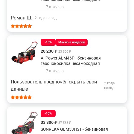
7 отзывов
Роман Ш.
2 года назад
-15%
Масло в подарок
20 230 ₽
23 800 ₽
A-iPower ALM46P - бензиновая
газонокосилка несамоходная
7 отзывов
Пользователь предпочёл скрыть свои
2 года
назад
данные
-10%
33 806 ₽
37 563 ₽
SUNREKA GLM53HST - бензиновая