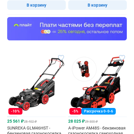
В корзину
В корзину
-10%
-5%
Рассрочка 0-0-6
25 561 ₽
28 025 ₽
28 402 ₽
29 500 ₽
SUNREKA GLM46HST -
A-iPower AM48S - бензиновая
бензиновая газонокосилка
газонокосилка самоходная