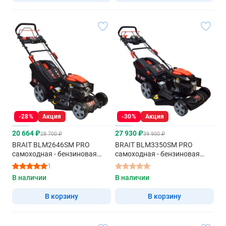
-28%
Акция
-30%
Акция
20 664 ₽
27 930 ₽
28 700 ₽
39 900 ₽
BRAIT BLM2646SM PRO
BRAIT BLM3350SM PRO
самоходная - бензиновая
самоходная - бензиновая
газонокосилка
газонокосилка
1
В наличии
В наличии
В корзину
В корзину