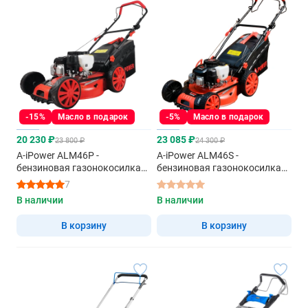
-15%
Масло в подарок
-5%
Масло в подарок
20 230 ₽
23 085 ₽
23 800 ₽
24 300 ₽
A-iPower ALM46P -
A-iPower ALM46S -
бензиновая газонокосилка
бензиновая газонокосилка
несамоходная
самоходная
7
В наличии
В наличии
В корзину
В корзину