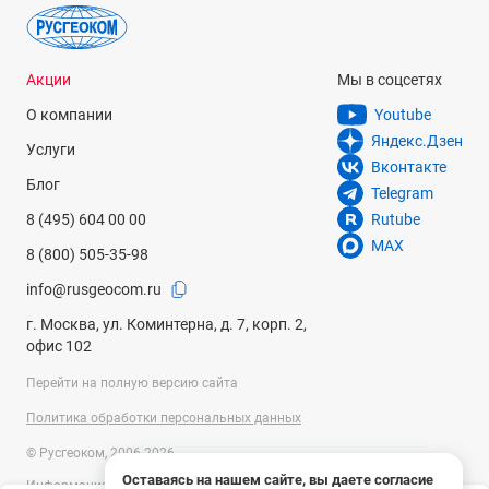
Акции
Мы в соцсетях
О компании
Youtube
Яндекс.Дзен
Услуги
Вконтакте
Блог
Telegram
8 (495) 604 00 00
Rutube
MAX
8 (800) 505-35-98
info@rusgeocom.ru
г. Москва, ул. Коминтерна, д. 7, корп. 2,
офис 102
Перейти на полную версию сайта
Политика обработки персональных данных
© Русгеоком, 2006-2026
Оставаясь на нашем сайте, вы даете согласие
Информация на сайте носит справочный характер и не является