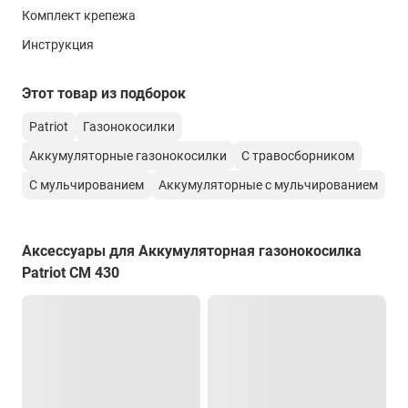
3000 об/мин
Комплект крепежа
Аккумулятор и зарядное устройство
Инструкция
Напряжение аккумулятора
Этот товар из подборок
40 (2*21) В
Patriot
Газонокосилки
Емкость аккумулятора
4,0 А*ч
Аккумуляторные газонокосилки
С травосборником
С мульчированием
Аккумуляторные с мульчированием
Тип аккумулятора
Li-ion
Аккумулятор и ЗУ в комплекте
Аксессуары для Аккумуляторная газонокосилка
нет
Patriot CM 430
Функции/режимы
Выброс травы
травосборник/мульчирование
Заглушка для мульчирования