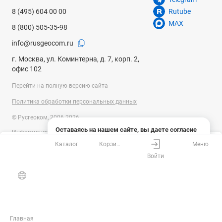
8 (495) 604 00 00
Rutube
MAX
8 (800) 505-35-98
info@rusgeocom.ru
г. Москва, ул. Коминтерна, д. 7, корп. 2,
офис 102
Перейти на полную версию сайта
Политика обработки персональных данных
© Русгеоком, 2006-2026
Оставаясь на нашем сайте, вы даете согласие
Информация на сайте носит справочный характер и не является
на использование файлов cookies и сбор данных
публичной офертой, определяемой положениями Статьи 437
Каталог
Корзина
Меню
системами веб-аналитики
Ваш город
Москва?
Гражданского кодекса Российской Федерации. Технические
Войти
параметры (спецификация) и комплект поставки товара могут быть
Понятно
Узнать подробнее
изменены производителем без предварительного уведомления.
Все верно
Выбрать город
Уточняйте информацию у наших менеджеров.
Главная