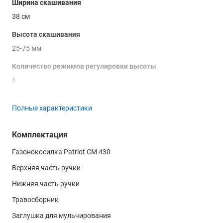
Ширина скашивания
38 см
Высота скашивания
25-75 мм
Количество режимов регулировки высоты
6
Объем травосборника
Полные характеристики
30 л
Рекомендуемая площадь обработки
Комплектация
400 м²
Газонокосилка Patriot CM 430
Двигатель
Верхняя часть ручки
Тип двигателя
Нижняя часть ручки
щеточный
Травосборник
Макс. частота вращения ножей
Заглушка для мульчирования