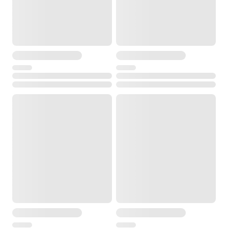
есть
Самоходная (привод на колесах)
нет
Регулировка высоты скашивания
центральная
Дополнительные характеристики
Материал травосборника
пластик/ткань
Материал деки
пластик
Диаметр колес (передние/задние)
160/200 мм
Конструкция колесной пары
без подшипников