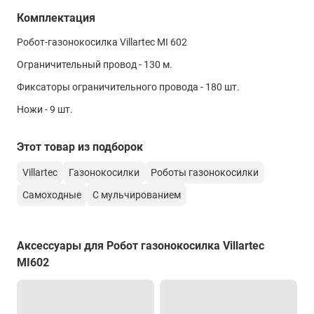
в нашем
магазине
, связавшись с нами по телефону или
24° (45%)
Комплектация
непосредственно через сайт – с помощью формы обратной
Материал корпуса
связи или воспользовавшись чатом с онлайн-
Робот-газонокосилка Villartec MI 602
консультантом.
пластик
Ограничительный провод - 130 м.
Напряжение
Фиксаторы ограничительного провода - 180 шт.
20 В
Ножи - 9 шт.
Уровень звукового давления
55 дБ
Этот товар из подборок
Ширина скашивания
Villartec
Газонокосилки
Роботы газонокосилки
180 мм
Самоходные
С мульчированием
Мульчирование
да
Аксессуары для Робот газонокосилка Villartec
Светодиодная индикация уровня заряда
MI602
да
Управление через мобильное приложение