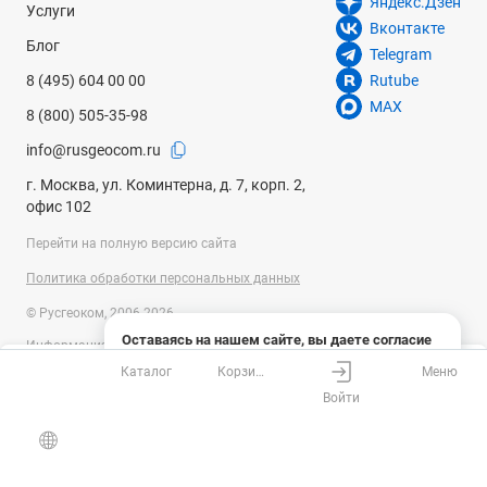
Яндекс.Дзен
Услуги
Вконтакте
Блог
Telegram
8 (495) 604 00 00
Rutube
MAX
8 (800) 505-35-98
info@rusgeocom.ru
г. Москва, ул. Коминтерна, д. 7, корп. 2,
офис 102
Перейти на полную версию сайта
Политика обработки персональных данных
© Русгеоком, 2006-2026
Оставаясь на нашем сайте, вы даете согласие
Информация на сайте носит справочный характер и не является
на использование файлов cookies и сбор данных
публичной офертой, определяемой положениями Статьи 437
Каталог
Корзина
Меню
системами веб-аналитики
Ваш город
Москва?
Гражданского кодекса Российской Федерации. Технические
Войти
параметры (спецификация) и комплект поставки товара могут быть
Понятно
Узнать подробнее
изменены производителем без предварительного уведомления.
Все верно
Выбрать город
Уточняйте информацию у наших менеджеров.