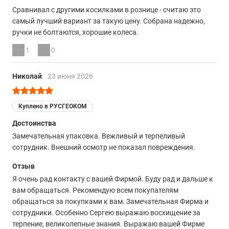
Сравнивал с другими косилками в рознице - считаю это
сталь
самый лучший вариант за такую цену. Собрана надежно,
Штуцер для мойки деки
ручки не болтаются, хорошие колеса.
есть
1
0
Индикатор заполнения травосборника
Николай
23 июня 2026
есть
Скоба включения хода
Куплено в РУСГЕОКОМ
есть
Достоинства
Скоба запуска работы двигателя
Замечательная упаковка. Вежливый и терпеливый
есть
сотрудник. Внешний осмотр не показал повреждения.
Антивибрационная мягкая ручка
Отзыв
есть
Я очень рад контакту с вашей Фирмой. Буду рад и дальше к
вам обращаться. Рекомендую всем покупателям
Складная рукоятка для удобства хранения
обращаться за покупками к вам. Замечательная Фирма и
есть
сотрудники. Особенно Сергею выражаю восхищение за
терпение, великолепные знания. Выражаю вашей Фирме
Ручка переноса травосборника