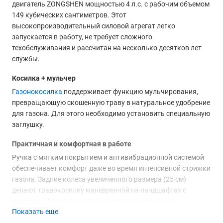
двигатель ZONGSHEN мощностью 4 л.с. с рабочим объемом
149 кубических сантиметров. Этот
высокопроизводительный силовой агрегат легко
запускается в работу, не требует сложного
техобслуживания и рассчитан на несколько десятков лет
службы.
Косилка + мульчер
Газонокосилка
поддерживает функцию мульчирования,
превращающую скошенную траву в натуральное удобрение
для газона. Для этого необходимо установить специальную
заглушку.
Практичная и комфортная в работе
Ручка с мягким покрытием и антивибрационной системой
обеспечивает комфорт даже во время интенсивной стрижки
газона. Задние колеса увеличенного размера (25 см)
делают травокосилку маневренной на ландшафтах с
холмами. Индикатор заполнения травосборника
Показать еще
своевременно оповещает пользователя о необходимости