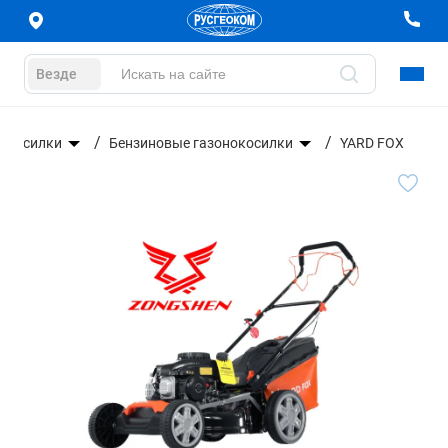
Везде
окосилки
Бензиновые газонокосилки
YARD FOX