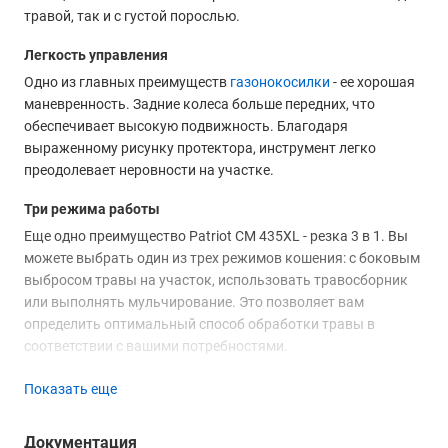
травой, так и с густой порослью.
Легкость управления
Одно из главных преимуществ
газонокосилки
- ее хорошая
маневренность. Задние колеса больше передних, что
обеспечивает высокую подвижность. Благодаря
выраженному рисунку протектора, инструмент легко
преодолевает неровности на участке.
Три режима работы
Еще одно преимущество Patriot CM 435XL - резка 3 в 1. Вы
можете выбрать один из трех режимов кошения: с боковым
выбросом травы на участок, использовать травосборник
или выполнять мульчирование. Это позволяет вам
определить оптимальный способ обработки травы в
соответствии с вашими потребностями.
Безопасная для окружающей среды
Показать еще
Экологичность - важный плюс аккумуляторной косилки.
Она не создает вредных выбросов в атмосферу благодаря
Документация