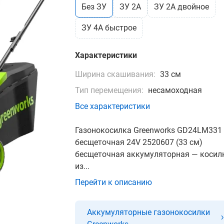
Без ЗУ
ЗУ 2А
ЗУ 2А двойное
ЗУ 4А быстрое
Характеристики
Ширина скашивания:
33 см
Тип перемещения:
несамоходная
Все характеристики
Газонокосилка Greenworks GD24LM331
бесщеточная 24V 2520607 (33 см)
бесщеточная аккумуляторная — косил
из...
Перейти к описанию
Аккумуляторные газонокосилки