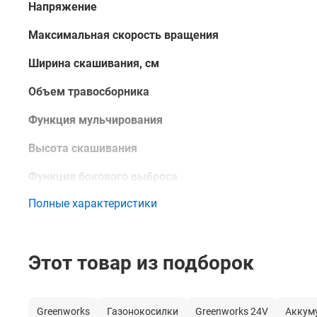
Напряжение
Максимальная скорость вращения
Ширина скашивания, см
Объем травосборника
Функция мульчирования
Высота скашивания
Функция бокового выброса
Полные характеристики
Самоходная функция
Тип двигателя
Этот товар из подборок
Складная ручка
Регулировка высоты скоса
Greenworks
Газонокосилки
Greenworks 24V
Аккум