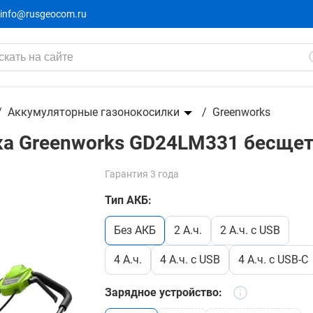
info@rusgeocom.ru
4LM331 бесщеточная, 24V без АКБ и ЗУ
Аккумуляторные газонокосилки
Greenworks
а Greenworks GD24LM331 бесщето
Гарантия 3 года
Тип АКБ:
без АКБ
2 А.ч.
2 А.ч. с USB
4 А.ч.
4 А.ч. с USB
4 А.ч. с USB-C
Зарядное устройство: