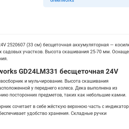
Greenworks
4V 2520607 (33 см) бесщеточная аккумуляторная — косил
х садовых участков. Высота скашивания 25-70 мм. Оснащ
ния.
nworks GD24LM331 бесщеточная 24V
равосборник и мульчирование. Высота скашивания
асположенной у переднего колеса. Дека выполнена из
нию посторонних предметов, таких как небольшие камни.
рник сочетает в себе жёсткую верхнюю часть с индикато
беспечивает удобство хранения. Складные ручки