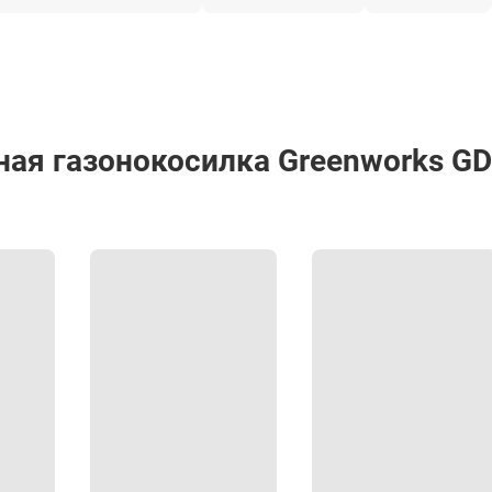
9,9 кг
ная газонокосилка Greenworks G