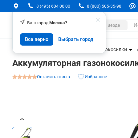
8 (495) 604 00 00
8 (800) 505-35-98
Ваш город
Москва?
Каталог
Везде
Аккумуляторная газонокосилка Greenworks GD2
Все верно
Выбрать город
О товаре
Характеристики
Аксессуары
Техника
Садовая техника
Газонокосилки
Аккумуляторная газонокосилк
Оставить отзыв
Избранное