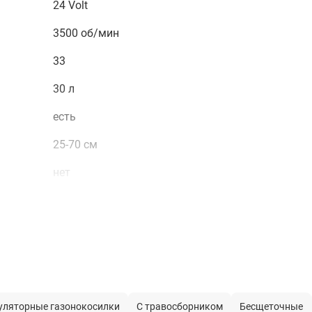
24 Volt
3500 об/мин
33
30 л
есть
25-70 см
нет
нет
бесщёточный
есть
5 ступеней
уляторные газонокосилки
С травосборником
Бесщеточные
1