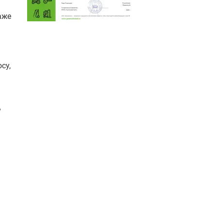
аже
су,
ь