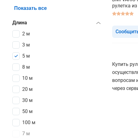
рулетка и
Показать все
ленты
Длина
Сообщить
2 м
3 м
5 м
Купить рул
8 м
осуществля
10 м
вопросам и
через серв
20 м
30 м
50 м
100 м
7 м