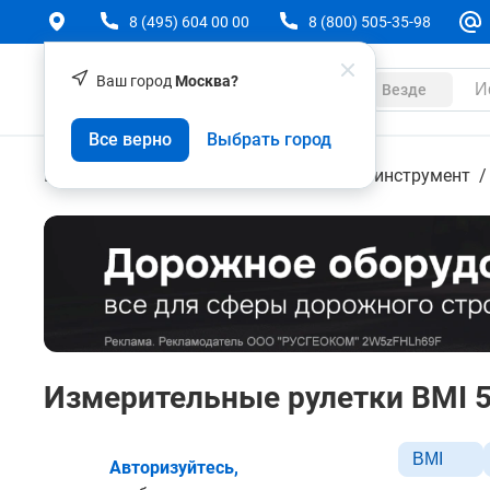
8 (495) 604 00 00
8 (800) 505-35-98
Ваш город
Москва?
Каталог
Везде
Все верно
Выбрать город
Геодезическое оборудование
Ручной инструмент
Измерительные рулетки BMI 5
BMI
Авторизуйтесь,