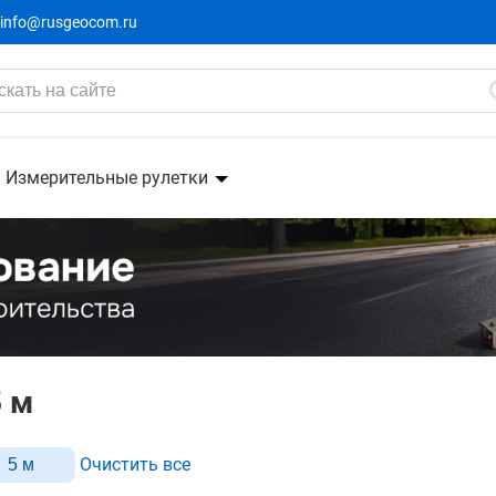
info@rusgeocom.ru
Измерительные рулетки
 м
Очистить все
5 м