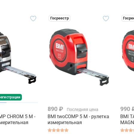
Госреестр
Госре
регистрации
890 ₽
990 
Последняя цена
MP CHROM 5 M -
BMI twoCOMP 5 M - рулетка
BMI T
змерительная
измерительная
MAGNE
измер