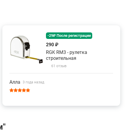
-29₽ После регистрации
290 ₽
RGK RM3 - рулетка
строительная
61 отзыв
Алла
3 года назад
м"