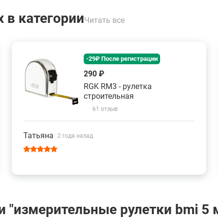
 в категории
Читать все
-29₽ После регистрации
290 ₽
RGK RM3 - рулетка
строительная
61 отзыв
Татьяна
2 года назад
 "измерительные рулетки bmi 5 