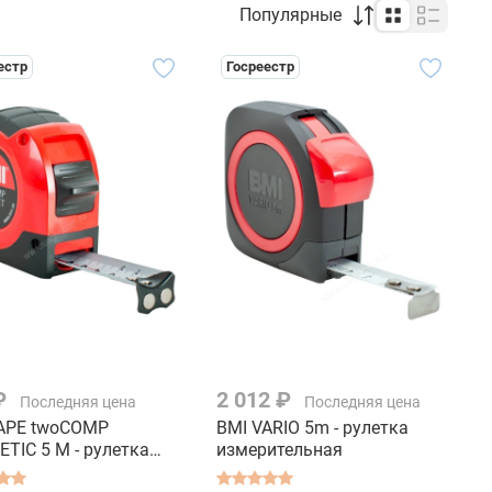
Популярные
естр
Госреестр
₽
2 012 ₽
Последняя цена
Последняя цена
APE twoCOMP
BMI VARIO 5m - рулетка
TIC 5 M - рулетка
измерительная
ительная