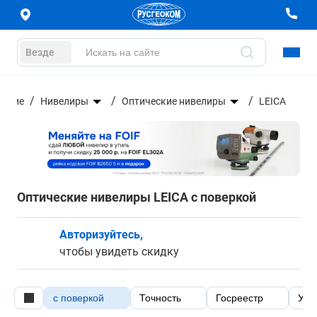
Везде
вание
Нивелиры
Оптические нивелиры
LEICA
Оптические нивелиры LEICA с поверкой
Авторизуйтесь,
чтобы увидеть скидку
c поверкой
Точность
Госреестр
Уве