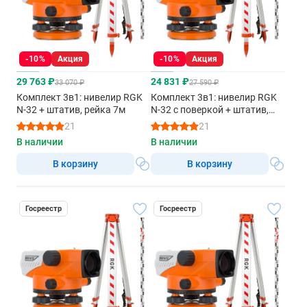
-10%
Акция
-10%
Акция
29 763 ₽
24 831 ₽
33 070 ₽
27 590 ₽
Комплект 3в1: нивелир RGK
Комплект 3в1: нивелир RGK
N-32 + штатив, рейка 7м
N-32 с поверкой + штатив,
рейка 3м
21
21
В наличии
В наличии
В корзину
В корзину
Госреестр
Госреестр