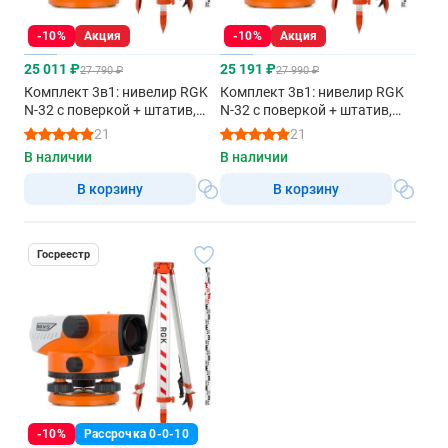
-10%
Акция
-10%
Акция
25 011 ₽
25 191 ₽
27 790 ₽
27 990 ₽
Комплект 3в1: нивелир RGK
Комплект 3в1: нивелир RGK
N-32 с поверкой + штатив,
N-32 с поверкой + штатив,
рейка 4м
рейка 5м
21
21
В наличии
В наличии
В корзину
В корзину
Госреестр
-10%
Рассрочка 0-0-10