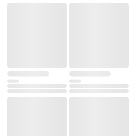
Диапазон рабочей температуры
от -20° до +50°С
Температура хранения
от -40° до +70°С
Размеры
300 x 200 x 220 мм
Вес
1.5 кг