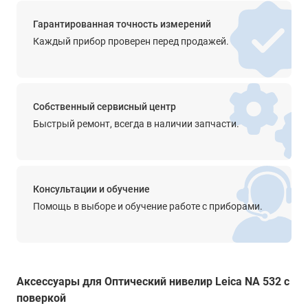
прямое
Гарантированная точность измерений
Просветленная оптика
Каждый прибор проверен перед продажей.
да
Диапазон работы компенсатора
±15'
Собственный сервисный центр
Точность компенсатора
Быстрый ремонт, всегда в наличии запчасти.
0.5’’
Крепление на штатив
5/8''
Консультации и обучение
Прочее
Помощь в выборе и обучение работе с приборами.
чувствительность - 8’/2,0 мм
градуировка - 360°
цена деления - 1°
Степень защиты от пыли и влаги
Аксессуары для Оптический нивелир Leica NA 532 с
IP56
поверкой