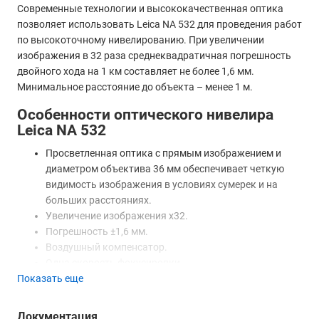
Современные технологии и высококачественная оптика
позволяет использовать Leica NA 532 для проведения работ
по высокоточному нивелированию. При увеличении
изображения в 32 раза среднеквадратичная погрешность
двойного хода на 1 км составляет не более 1,6 мм.
Минимальное расстояние до объекта – менее 1 м.
Особенности оптического нивелира
Leica NA 532
Просветленная оптика с прямым изображением и
диаметром объектива 36 мм обеспечивает четкую
видимость изображения в условиях сумерек и на
больших расстояниях.
Увеличение изображения х32.
Погрешность ±1,6 мм.
Воздушный компенсатор.
Одна скорость фокусировки.
Показать еще
Пентапризма для легкого определения положения
пузырька круглого уровня.
Бесконечные винты наведения по обе стороны
Документация