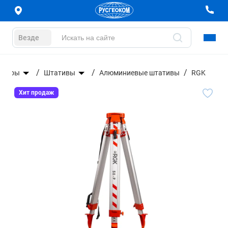
Везде
суары
Штативы
Алюминиевые штативы
RGK
Хит продаж