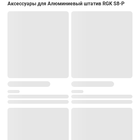
Аксессуары для Алюминиевый штатив RGK S8-P
Усиленные наконечники
есть
Площадка
плоская
Наплечный ремень
есть