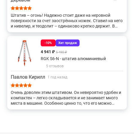
консультацию специалистов вы можете в нашем
магазине
,
по телефону или непосредственно на сайте с помощью
Штатив – огонь! Надежно стоит даже на неровной
формы обратной связи или онлайн-консультанта.
поверхности за счет заострённых ножек. Ставил на него
и нивелир, и теодолит – одинаково крепко держит. В
общем все полностью устраивает
-10%
Хит продаж
4 941 ₽
5 490 ₽
RGK S6-N - штатив алюминиевый
5 отзывов
Павлов Кирилл
1 год назад
Очень доволен этим штативом. Он невероятно удобен и
компактен – легко складывается и не занимает много
места в машине. Особенно ценно то, что его можно
затянуть ремнем, что делает транспортировку еще
более удобной. Отлично подходит для установки
оптических уровней. Определенно рекомендую этот
штатив!