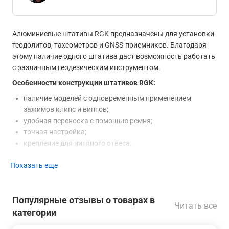
Алюминиевые штативы RGK предназначены для установки
теодолитов, тахеометров и GNSS-приемников. Благодаря
этому наличие одного штатива даст возможность работать
с различным геодезическим инструментом.
Особенности конструкции штативов RGK:
наличие моделей с одновременным применением
зажимов клипс и винтов;
удобная переноска с помощью ремня;
точная настройка;
крепление для нитяного отвеса.
Для фиксации положения высоты ножек применяются
Показать еще
винты или клипсы. Отдельные модели поддерживают оба
варианта зажимов. Клипсы обеспечивают быструю
фиксацию, но винты более надежно сохраняют заданную
Популярные отзывы о товарах в
Читать все
высоту.
категории
Ножки треноги имеют заостренные наконечники для их