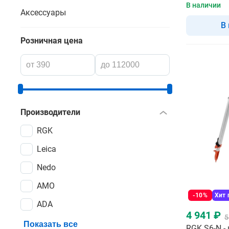
В наличии
Аксессуары
В
Розничная цена
Производители
RGK
Leica
Nedo
AMO
-10%
Хит
ADA
4 941 ₽
5
Показать все
RGK S6-N -