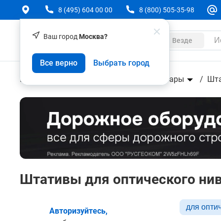
8 (495) 604 00 00
8 (800) 505-35-98
Ваш город
Москва?
Каталог
Везде
Все верно
Выбрать город
Геодезическое оборудование
Аксессуары
Шт
Штативы для оптического ни
для опти
Авторизуйтесь,