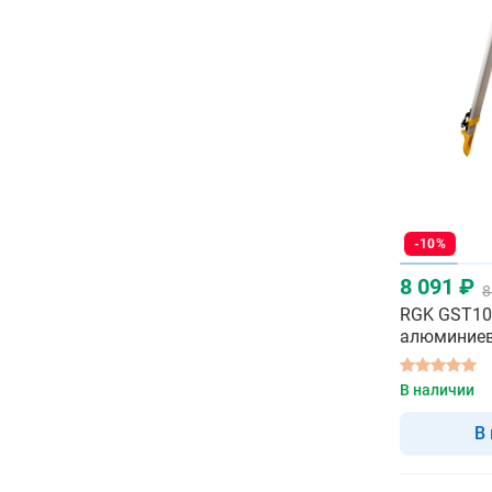
-10%
8 091 ₽
8
RGK GST10
алюминие
В наличии
В