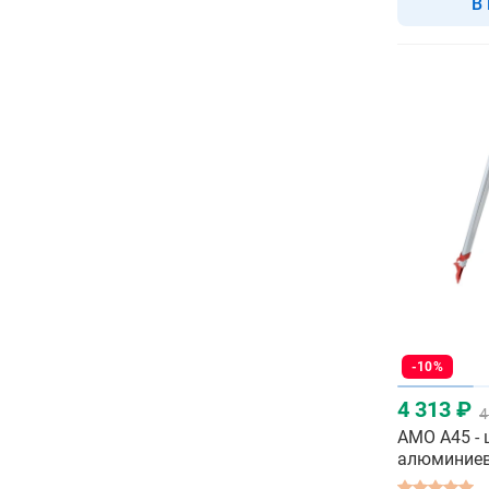
В
-10%
4 313 ₽
4
AMO A45 -
алюминие