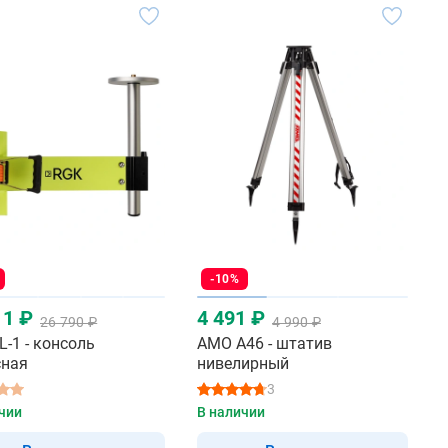
-10%
11 ₽
4 491 ₽
26 790 ₽
4 990 ₽
L-1 - консоль
AMO A46 - штатив
сная
нивелирный
3
чии
В наличии