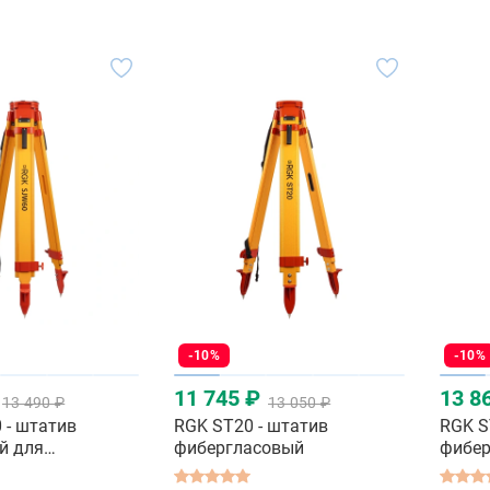
-10%
-10%
11 745 ₽
13 8
13 490 ₽
13 050 ₽
 - штатив
RGK ST20 - штатив
RGK S
й для
фибергласовый
фибер
а