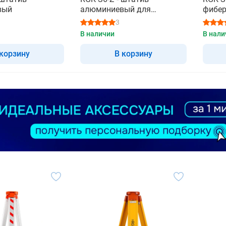
вый
алюминиевый для
фибер
тахеометра
тахео
3
В наличии
В нали
 корзину
В корзину