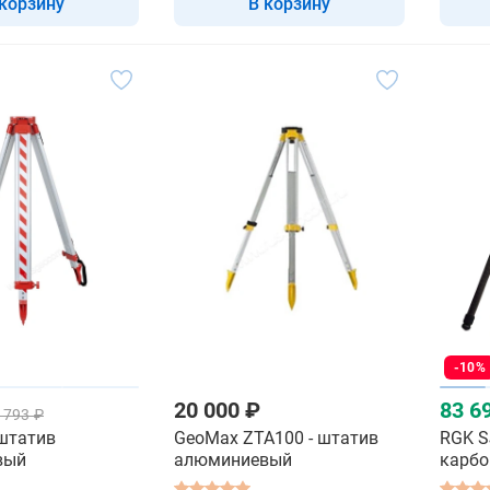
 корзину
В корзину
-10%
20 000 ₽
83 6
 793 ₽
 штатив
GeoMax ZTA100 - штатив
RGK S
вый
алюминиевый
карб
телес