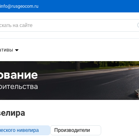
info@rusgeocom.ru
ативы
велира
ческого нивелира
Производители