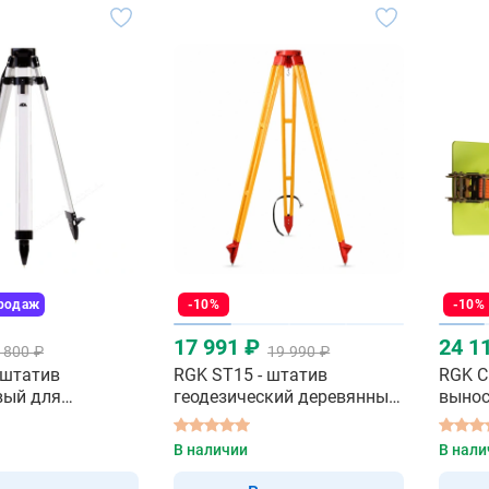
продаж
-10%
-10%
17 991 ₽
24 1
 800 ₽
19 990 ₽
- штатив
RGK ST15 - штатив
RGK C
ый для
геодезический деревянный
выно
нераздвижной
В наличии
В нали