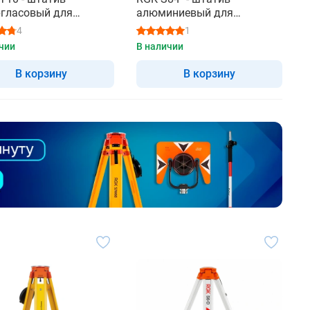
гласовый для
алюминиевый для
метра
нивелира
4
1
чии
В наличии
В корзину
В корзину