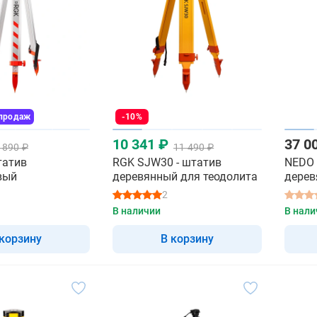
 продаж
-10%
10 341 ₽
37 0
 890 ₽
11 490 ₽
татив
RGK SJW30 - штатив
NEDO 
вый
деревянный для теодолита
дерев
2
В наличии
В нали
 корзину
В корзину