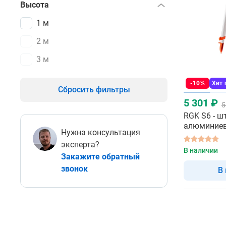
Высота
1 м
2 м
3 м
-10%
Хит
Сбросить фильтры
5 301 ₽
5
RGK S6 - ш
алюминие
Нужна консультация
эксперта?
В наличии
Закажите обратный
звонок
В