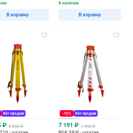
чии
В наличии
В корзину
В корзину
Хит продаж
-10%
Хит продаж
5 ₽
7 191 ₽
8 850 ₽
7 990 ₽
T10 - штатив
RGK S8-P - штатив