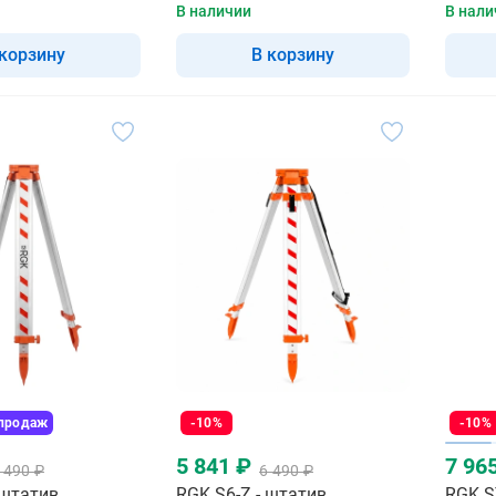
В наличии
В нали
 корзину
В корзину
 продаж
-10%
-10%
5 841 ₽
7 96
 490 ₽
6 490 ₽
 штатив
RGK S6-Z - штатив
RGK S