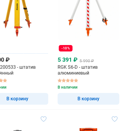
-10%
00 ₽
5 391 ₽
5 990 ₽
200533 - штатив
RGK S6-D - штатив
янный
алюминиевый
чии
В наличии
В корзину
В корзину