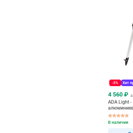
-5%
Хит 
4 560 ₽
4
ADA Light 
алюминиев
нивелира
В наличии