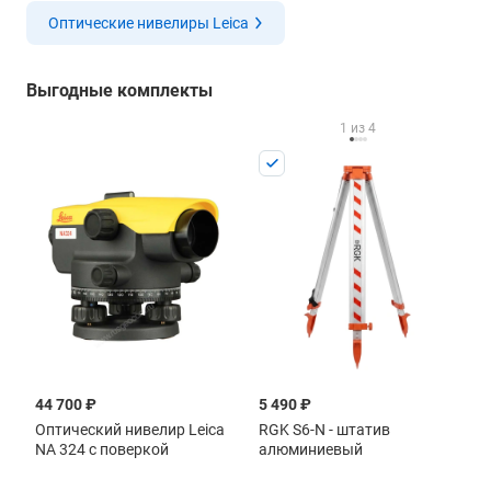
Оптические нивелиры Leica
Выгодные комплекты
1 из 4
44 700 ₽
4 690 ₽
5 490 ₽
7 
Оптический нивелир Leica
RGK S2-N - штатив
RGK S6-N - штатив
RG
NA 324 с поверкой
алюминиевый
алюминиевый
а
ни