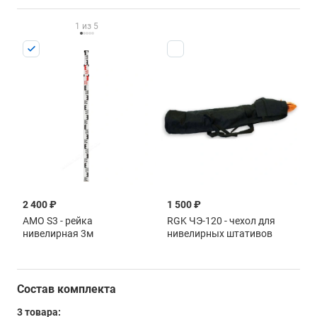
1 из 5
2 400 ₽
4 490 ₽
1 500 ₽
5 5
AMO S3 - рейка
RGK TS-5 - рейка
RGK ЧЭ-120 - чехол для
RGK
нивелирная 3м
нивелирная
нивелирных штативов
тел
ал
Состав комплекта
3 товара: