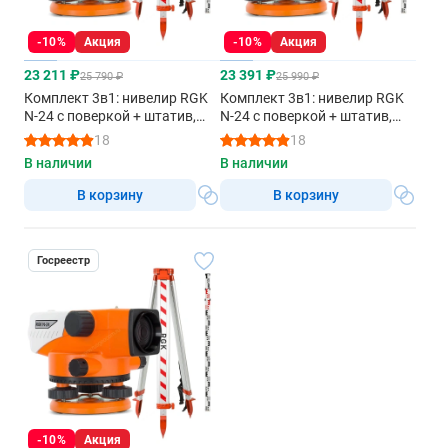
-10%
Акция
-10%
Акция
23 211 ₽
23 391 ₽
25 790 ₽
25 990 ₽
Комплект 3в1: нивелир RGK
Комплект 3в1: нивелир RGK
N-24 с поверкой + штатив,
N-24 с поверкой + штатив,
рейка 4м
рейка 5м
18
18
В наличии
В наличии
В корзину
В корзину
Госреестр
-10%
Акция