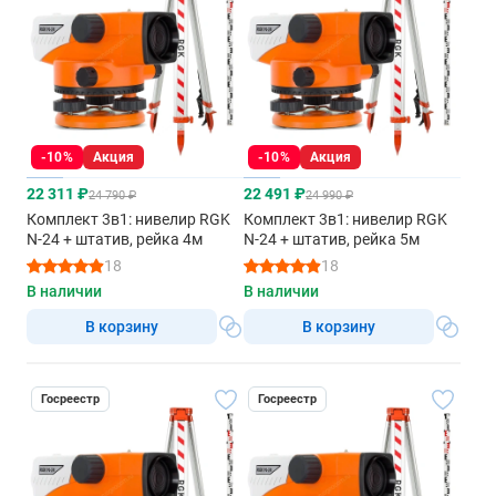
-10%
Акция
-10%
Акция
22 311 ₽
22 491 ₽
24 790 ₽
24 990 ₽
Комплект 3в1: нивелир RGK
Комплект 3в1: нивелир RGK
N-24 + штатив, рейка 4м
N-24 + штатив, рейка 5м
18
18
В наличии
В наличии
В корзину
В корзину
Госреестр
Госреестр