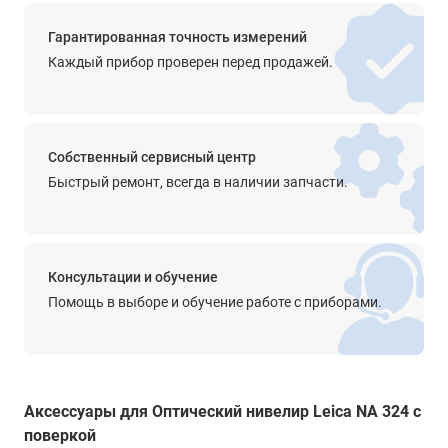
прямое
Гарантированная точность измерений
Просветленная оптика
Каждый прибор проверен перед продажей.
да
Диапазон работы компенсатора
±15'
Собственный сервисный центр
Точность компенсатора
Быстрый ремонт, всегда в наличии запчасти.
0.5’’
Крепление на штатив
5/8''
Консультации и обучение
Прочее
Помощь в выборе и обучение работе с приборами.
чувствительность - 8’/2,0 мм
градуировка - 360°
цена деления - 1°
Степень защиты от пыли и влаги
Аксессуары для Оптический нивелир Leica NA 324 с
IP54
поверкой