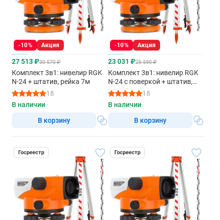
-10%
Акция
-10%
Акция
27 513 ₽
23 031 ₽
30 570 ₽
25 590 ₽
Комплект 3в1: нивелир RGK
Комплект 3в1: нивелир RGK
N-24 + штатив, рейка 7м
N-24 с поверкой + штатив,
рейка 3м
18
18
В наличии
В наличии
В корзину
В корзину
Госреестр
Госреестр