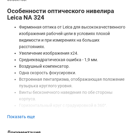
Особенности оптического нивелира
Leica NA 324
Фирменная оптика от Leica для высококачественного
изображения рабочей цели в условиях плохой
видимости и при измерениях на больших
расстояниях.
Увеличение изображения х24.
Среднеквадратическая ошибка - 1,9 мм.
Воздушный компенсатор.
Одна скорость фокусировки.
Встроенная пентапризма, отображающая положение
пузырька круглого уровня.
Винты бесконечного наведения по обе стороны
корпуса.
Горизонтальный круг с градуировкой в 360°.
Эргономичный ударопрочный пыле- и
Показать еще
влагозащищённый корпус IP54.
Воздушный компенсатор
механического оптического
Документация