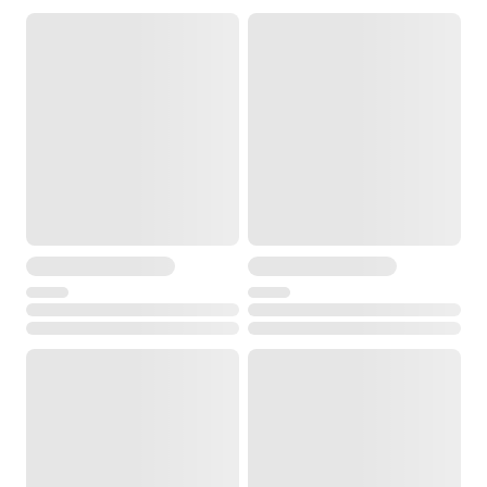
Диапазон рабочей температуры
от -20° до +40°С
Температура хранения
от -30° до +55°С
Размеры
300 x 200 x 220 мм
Вес
1.5 кг