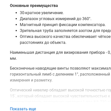
Основные преимущества
30-кратное увеличение.
Диапазон угловых измерений до 360°.
Магнитный принцип фиксации компенсатора.
Зрительная труба заполняется азотом для пред
Оптика высокого качества обеспечивает чёткое
расстояниях до объекта.
Наименьшая дистанция для визирования прибора - 0,7
мм.
Бесконечные наводящие винты позволяют максимальн
горизонтальный лимб с делением 1°, расположенный
измерения и разметку.
Оптический нивелир обладает высокой точностью гор
15´, который обладает высокой чувствительностью к
скорректировать положение нивелира Leica NA 730 pl
Показать еще