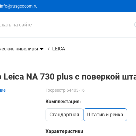
info@rusgeocom.ru
с поверкой штатив рейка - 3 в 1
ческие нивелиры
LEICA
eica NA 730 plus с поверкой штат
ние
Госреестр 64403-16
Комплектация:
стандартная
штатив и рейка
Характеристики