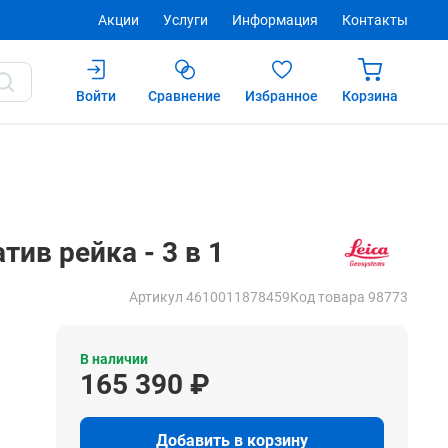
Акции
Услуги
Информация
Контакты
Войти
Сравнение
Избранное
Корзина
165 390 ₽
Купить
ив рейка - 3 в 1
Артикул 4610011878459
Код товара 98773
В наличии
165 390 ₽
Добавить в корзину