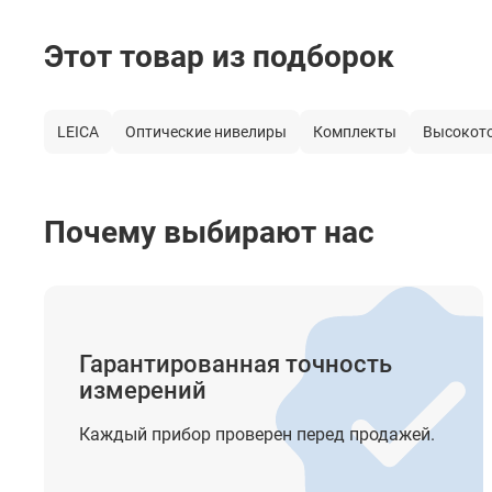
Постоянная поправка дальномера
Этот товар из подборок
Длина зрительной трубы
Изображение
LEICA
Оптические нивелиры
Комплекты
Высокот
Просветленная оптика
Диапазон работы компенсатора
Почему выбирают нас
Точность компенсатора
Крепление на штатив
Гарантированная точность
Прочее
измерений
Степень защиты от пыли и влаги
Каждый прибор проверен перед продажей.
Диапазон рабочей температуры