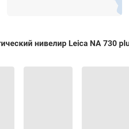
от -40° до +70°С
190 х 120 х 120 мм
1.6 кг
RGK S8-P
ческий нивелир Leica NA 730 plu
для теодолитов, тахеометров, gnss
107 cм (в собранном состоянии) до 180 см
5/8”
4,75 кг
алюминий
клипса (вверху), винт (внизу)
есть
есть