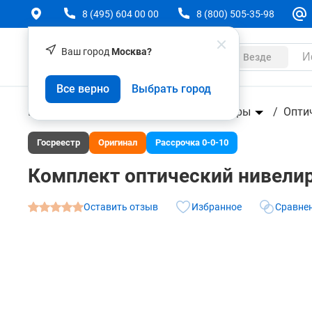
8 (495) 604 00 00
8 (800) 505-35-98
Ваш город
Москва?
Каталог
Везде
Комплект оптический нивелир Leica NA 730 plus 
Все верно
Выбрать город
О товаре
Характеристики
Аксессуары
Геодезическое оборудование
Нивелиры
Опти
Госреестр
Оригинал
Рассрочка 0-0-10
Комплект оптический нивелир L
Оставить отзыв
Избранное
Сравне