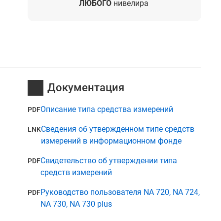
ЛЮБОГО
нивелира
Документация
Описание типа средства измерений
PDF
Сведения об утвержденном типе средств
LNK
измерений в информационном фонде
Свидетельство об утверждении типа
PDF
средств измерений
Руководство пользователя NA 720, NA 724,
PDF
NA 730, NA 730 plus