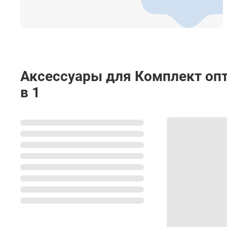
Температура хранения
Размеры
Вес
Аксессуары для Комплект опти
Назначение
в 1
Высота
Резьбовое соединение
Вес
Материал
Зажимы
Защита от падения