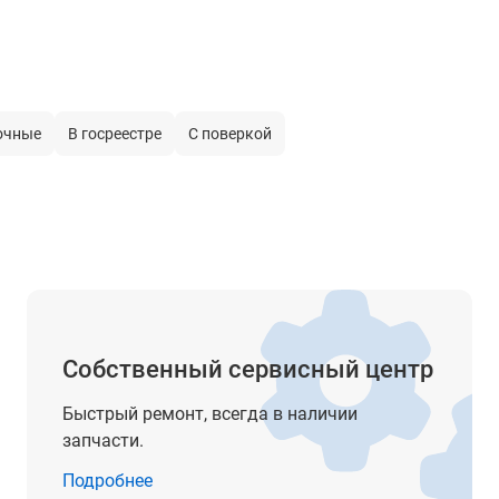
0
190 мм
прямое
очные
В госреестре
С поверкой
да
±15'
0.5’’
5/8''
чувствительность - 10’/2,0 мм
градуировка - 360°
Собственный сервисный центр
цена деления - 1°
Быстрый ремонт, всегда в наличии
IP57
запчасти.
от -20° до +50°С
Подробнее