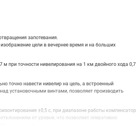
отвращения запотевания.
 изображение цели в вечернее время и на больших
 м при точности нивелирования на 1 км двойного хода 0,7
о точно навести нивелир на цель, а встроенный
 над установочными винтами, позволяет производить
изонтирования ±0,5 с, при диапазоне работы компенсато
 отклонениям от уровня, что позволяет оперативно
us.