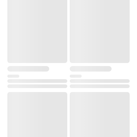
от -20° до +40°С
Температура хранения
от -30° до +55°С
Размеры
300 x 200 x 220 мм
Вес
1.5 кг