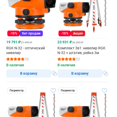
-10%
Хит продаж
-10%
Акция
19 791 ₽
23 931 ₽
21 990 ₽
26 590 ₽
RGK N-32 - оптический
Комплект 3в1: нивелир RGK
нивелир
N-32 + штатив, рейка 3м
26
22
В наличии
В наличии
В корзину
В корзину
Госреестр
Госреестр