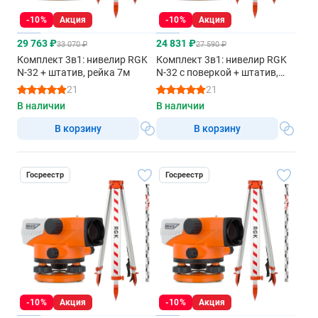
-10%
Акция
-10%
Акция
29 763 ₽
24 831 ₽
33 070 ₽
27 590 ₽
Комплект 3в1: нивелир RGK
Комплект 3в1: нивелир RGK
N-32 + штатив, рейка 7м
N-32 с поверкой + штатив,
рейка 3м
21
21
В наличии
В наличии
В корзину
В корзину
Госреестр
Госреестр
-10%
Акция
-10%
Акция