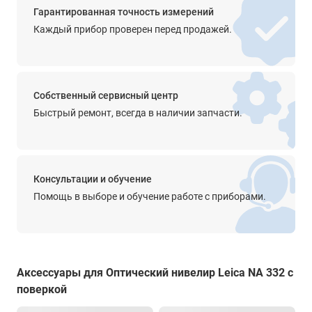
Гарантированная точность измерений
Просветленная оптика
Каждый прибор проверен перед продажей.
да
Диапазон работы компенсатора
±15'
Собственный сервисный центр
Точность компенсатора
Быстрый ремонт, всегда в наличии запчасти.
0.5’’
Крепление на штатив
5/8''
Консультации и обучение
Прочее
Помощь в выборе и обучение работе с приборами.
чувствительность - 8’/2,0 мм
градуировка - 360°
цена деления - 1°
Степень защиты от пыли и влаги
Аксессуары для Оптический нивелир Leica NA 332 с
IP54
поверкой
Диапазон рабочей температуры