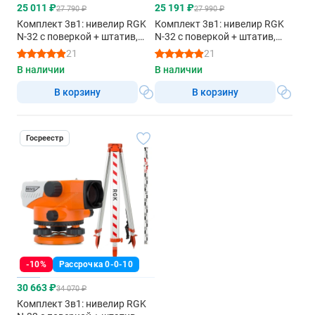
25 011 ₽
25 191 ₽
27 790 ₽
27 990 ₽
Комплект 3в1: нивелир RGK
Комплект 3в1: нивелир RGK
N-32 с поверкой + штатив,
N-32 с поверкой + штатив,
рейка 4м
рейка 5м
21
21
В наличии
В наличии
В корзину
В корзину
Госреестр
-10%
Рассрочка 0-0-10
30 663 ₽
34 070 ₽
Комплект 3в1: нивелир RGK