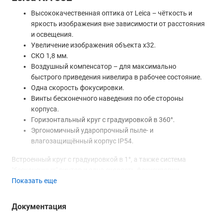
Высококачественная оптика от Leica – чёткость и
яркость изображения вне зависимости от расстояния
и освещения.
Увеличение изображения объекта х32.
СКО 1,8 мм.
Воздушный компенсатор – для максимально
быстрого приведения нивелира в рабочее состояние.
Одна скорость фокусировки.
Винты бесконечного наведения по обе стороны
корпуса.
Горизонтальный круг с градуировкой в 360°.
Эргономичный ударопрочный пыле- и
влагозащищённый корпус IP54.
Встроенный круг с градуировкой в 1°, а также система
"бесконечных" винтов и одна скорость фокусировки
Показать еще
обеспечивают максимальную комфортность работы. А для
удобства подготовки прибора к использованию оптический
нивелир Leica NA 332 имеет встроенную пентапризму,
Документация
которая отображает положение пузырька круглого уровня.