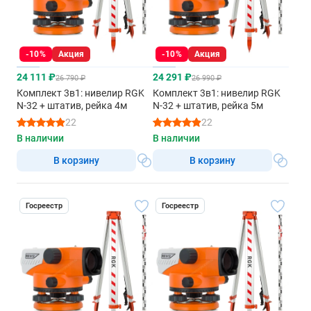
-10%
Акция
-10%
Акция
24 111 ₽
24 291 ₽
26 790 ₽
26 990 ₽
Комплект 3в1: нивелир RGK
Комплект 3в1: нивелир RGK
N-32 + штатив, рейка 4м
N-32 + штатив, рейка 5м
22
22
В наличии
В наличии
В корзину
В корзину
Госреестр
Госреестр