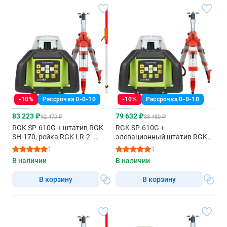
-10%
Рассрочка 0-0-10
-10%
Рассрочка 0-0-10
83 223 ₽
79 632 ₽
92 470 ₽
88 480 ₽
RGK SP-610G + штатив RGK
RGK SP-610G +
SH-170, рейка RGK LR-2 -
элевационный штатив RGK
ротационный нивелир с
SH-170 - ротационный
1
1
зеленым лучом
нивелир с зеленым лучом
В наличии
В наличии
В корзину
В корзину