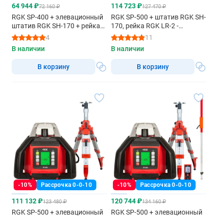
64 944 ₽
114 723 ₽
72 160 ₽
127 470 ₽
RGK SP-400 + элевационный
RGK SP-500 + штатив RGK SH-
штатив RGK SH-170 + рейка
170, рейка RGK LR-2 -
RGK LR-2 + дальномер RGK
ротационный нивелир с
4
11
DL100 - ротационный
красным лучом
В наличии
В наличии
нивелир с красным лучом
В корзину
В корзину
-10%
Рассрочка 0-0-10
-10%
Рассрочка 0-0-10
111 132 ₽
120 744 ₽
123 480 ₽
134 160 ₽
RGK SP-500 + элевационный
RGK SP-500 + элевационный