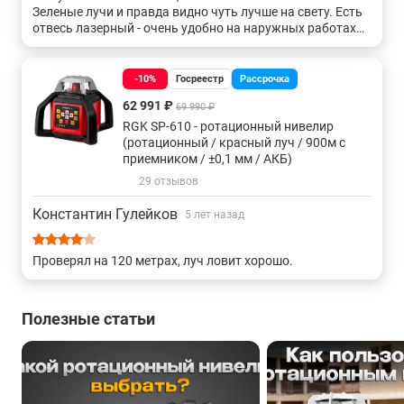
Зеленые лучи и правда видно чуть лучше на свету. Есть
отвесь лазерный - очень удобно на наружных работах
использовать. Сигнал с пульта ловит на раз-два, без
проблем. Вообще у нас в конторе много инструментов
от РГК, уровни, штативы, линейки телескопические, все
-10%
Госреестр
Рассрочка
радуют в плане цена/качество и продуманной
62 991 ₽
69 990 ₽
комплектации.
RGK SP-610 - ротационный нивелир
(ротационный / красный луч / 900м с
приемником / ±0,1 мм / АКБ)
29 отзывов
Константин Гулейков
5 лет назад
Проверял на 120 метрах, луч ловит хорошо.
Полезные статьи