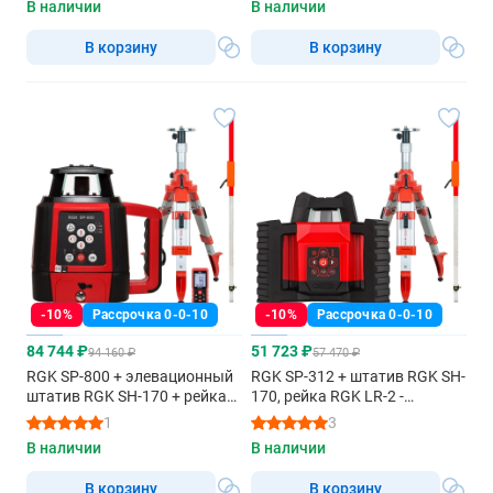
В наличии
В наличии
В корзину
В корзину
-10%
Рассрочка 0-0-10
-10%
Рассрочка 0-0-10
84 744 ₽
51 723 ₽
94 160 ₽
57 470 ₽
RGK SP-800 + элевационный
RGK SP-312 + штатив RGK SH-
штатив RGK SH-170 + рейка
170, рейка RGK LR-2 -
RGK LR-2 + дальномер RGK
ротационный нивелир с
1
3
DL100 - ротационный
красным лучом
В наличии
В наличии
нивелир с красным лучом
В корзину
В корзину