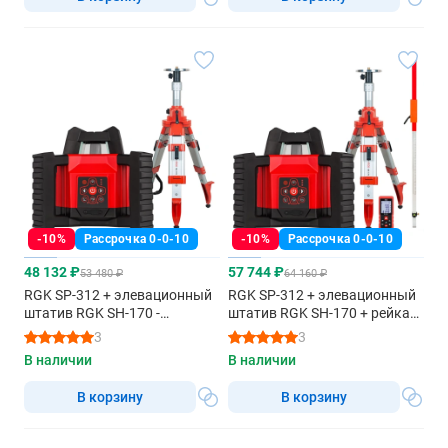
-10%
Рассрочка 0-0-10
-10%
Рассрочка 0-0-10
48 132 ₽
57 744 ₽
53 480 ₽
64 160 ₽
RGK SP-312 + элевационный
RGK SP-312 + элевационный
штатив RGK SH-170 -
штатив RGK SH-170 + рейка
ротационный нивелир с
RGK LR-2 + дальномер RGK
3
3
красным лучом
DL100 - ротационный
В наличии
В наличии
нивелир с красным лучом
В корзину
В корзину