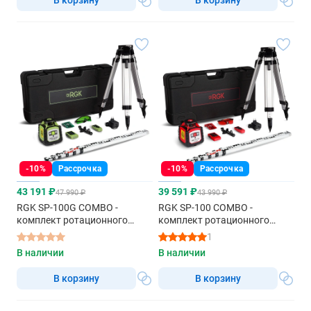
-10%
Рассрочка
-10%
Рассрочка
43 191 ₽
39 591 ₽
47 990 ₽
43 990 ₽
RGK SP-100G COMBO -
RGK SP-100 COMBO -
комплект ротационного
комплект ротационного
нивелира с раздвижным
нивелира с раздвижным
1
штативом
штативом
В наличии
В наличии
В корзину
В корзину