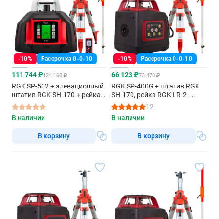
-10%
Рассрочка 0-0-10
-10%
Рассрочка 0-0-10
111 744 ₽
66 123 ₽
124 160 ₽
73 470 ₽
RGK SP-502 + элевационный
RGK SP-400G + штатив RGK
штатив RGK SH-170 + рейка
SH-170, рейка RGK LR-2 -
RGK LR-2 + дальномер RGK
ротационный нивелир с
12
DL100 - ротационный
зеленым лучом
В наличии
В наличии
нивелир с красным лучом
В корзину
В корзину