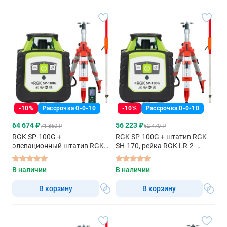
-10%
Рассрочка 0-0-10
-10%
Рассрочка 0-0-10
64 674 ₽
56 223 ₽
71 860 ₽
62 470 ₽
RGK SP-100G +
RGK SP-100G + штатив RGK
элевационный штатив RGK
SH-170, рейка RGK LR-2 -
SH-170 + рейка RGK LR-2 +
ротационный нивелир с
дальномер RGK DL100G -
зелёным лучом
В наличии
В наличии
ротационный нивелир с
зелёным лучом
В корзину
В корзину