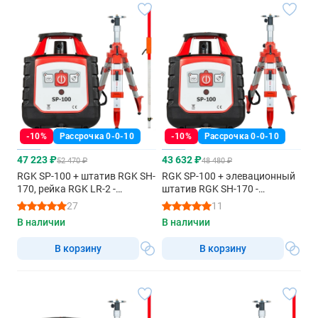
-10%
Рассрочка 0-0-10
-10%
Рассрочка 0-0-10
47 223 ₽
43 632 ₽
52 470 ₽
48 480 ₽
RGK SP-100 + штатив RGK SH-
RGK SP-100 + элевационный
170, рейка RGK LR-2 -
штатив RGK SH-170 -
ротационный нивелир с
ротационный нивелир с
27
11
красным лучом
красным лучом
В наличии
В наличии
В корзину
В корзину