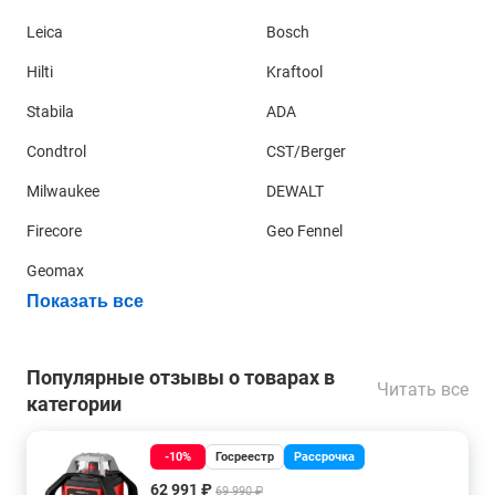
Leica
Bosch
Hilti
Kraftool
Stabila
ADA
Condtrol
CST/Berger
Milwaukee
DEWALT
Firecore
Geo Fennel
Geomax
Показать все
Популярные отзывы о товарах в
Читать все
категории
-10%
Госреестр
Рассрочка
62 991 ₽
69 990 ₽