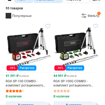
55 товаров
2
Популярные
Фильтр
-10%
Рассрочка
-10%
Рассрочка
41 391 ₽
44 991 ₽
45 990 ₽
49 990 ₽
RGK SP-100 COMBO -
RGK SP-100G COMBO -
комплект ротационного
комплект ротационного
нивелира с элевационным
нивелира с элевационным
1
штативом
штативом
В наличии
В наличии
В корзину
В корзину