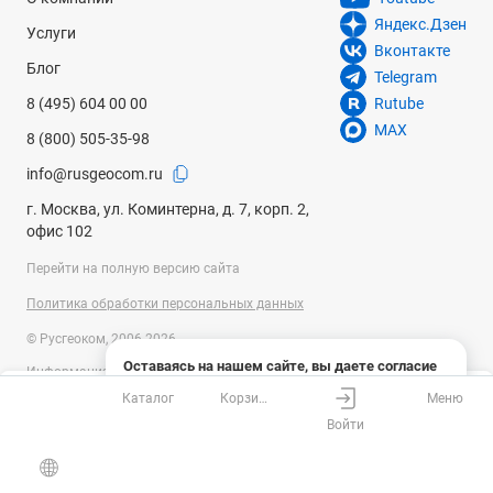
Яндекс.Дзен
Услуги
Вконтакте
Блог
Telegram
8 (495) 604 00 00
Rutube
MAX
8 (800) 505-35-98
info@rusgeocom.ru
г. Москва, ул. Коминтерна, д. 7, корп. 2,
офис 102
Перейти на полную версию сайта
Политика обработки персональных данных
© Русгеоком, 2006-2026
Оставаясь на нашем сайте, вы даете согласие
Информация на сайте носит справочный характер и не является
на использование файлов cookies и сбор данных
публичной офертой, определяемой положениями Статьи 437
Каталог
Корзина
Меню
системами веб-аналитики
Ваш город
Москва?
Гражданского кодекса Российской Федерации. Технические
Войти
параметры (спецификация) и комплект поставки товара могут быть
Понятно
Узнать подробнее
изменены производителем без предварительного уведомления.
Все верно
Выбрать город
Уточняйте информацию у наших менеджеров.