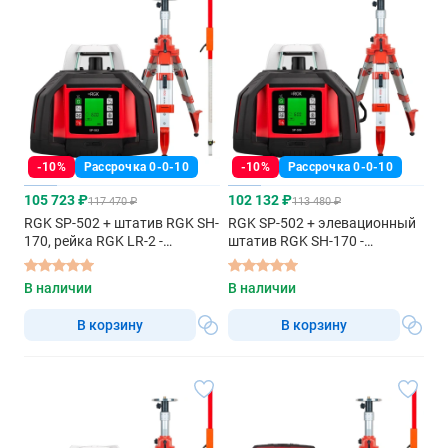
-10%
Рассрочка 0-0-10
-10%
Рассрочка 0-0-10
105 723 ₽
102 132 ₽
117 470 ₽
113 480 ₽
RGK SP-502 + штатив RGK SH-
RGK SP-502 + элевационный
170, рейка RGK LR-2 -
штатив RGK SH-170 -
ротационный нивелир с
ротационный нивелир с
красным лучом
красным лучом
В наличии
В наличии
В корзину
В корзину