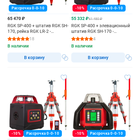
Рассрочка 0-0-10
-10%
Рассрочка 0-0-10
65 470 ₽
55 332 ₽
61 480 ₽
RGK SP-400 + штатив RGK SH-
RGK SP-400 + элевационный
170, рейка RGK LR-2 -
штатив RGK SH-170 -
ротационный нивелир с
ротационный нивелир с
18
4
красным лучом
красным лучом
В наличии
В наличии
В корзину
В корзину
-10%
Рассрочка 0-0-10
-10%
Рассрочка 0-0-10