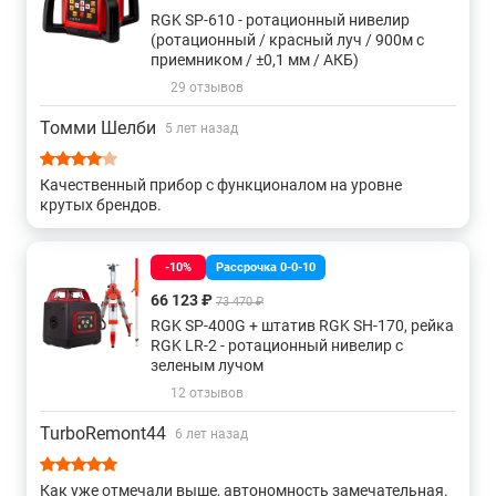
RGK SP-610 - ротационный нивелир
(ротационный / красный луч / 900м с
приемником / ±0,1 мм / АКБ)
29 отзывов
Томми Шелби
5 лет назад
Качественный прибор с функционалом на уровне
крутых брендов.
-10%
Рассрочка 0-0-10
66 123 ₽
73 470 ₽
RGK SP-400G + штатив RGK SH-170, рейка
RGK LR-2 - ротационный нивелир с
зеленым лучом
12 отзывов
TurboRemont44
6 лет назад
Как уже отмечали выше, автономность замечательная.