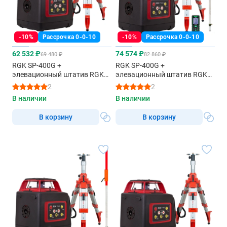
-10%
Рассрочка 0-0-10
-10%
Рассрочка 0-0-10
62 532 ₽
74 574 ₽
69 480 ₽
82 860 ₽
RGK SP-400G +
RGK SP-400G +
элевационный штатив RGK
элевационный штатив RGK
SH-170 - ротационный
SH-170 + рейка RGK LR-2 +
2
2
нивелир с зеленым лучом
дальномер RGK DL100G -
В наличии
В наличии
ротационный нивелир с
зеленым лучом
В корзину
В корзину