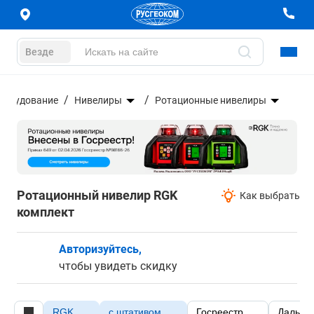
Везде
оборудование
Нивелиры
Ротационные нивелиры
Ротационный нивелир RGK
Как выбрать
комплект
Авторизуйтесь,
чтобы увидеть скидку
RGK
с штативом
Госреестр
Дальнос