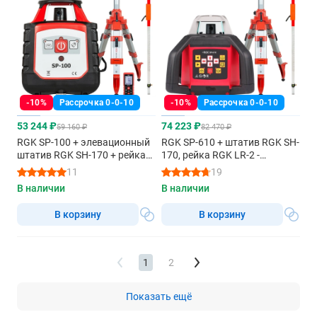
-10%
Рассрочка 0-0-10
-10%
Рассрочка 0-0-10
53 244 ₽
74 223 ₽
59 160 ₽
82 470 ₽
RGK SP-100 + элевационный
RGK SP-610 + штатив RGK SH-
штатив RGK SH-170 + рейка
170, рейка RGK LR-2 -
RGK LR-2 + дальномер RGK
ротационный нивелир с
11
19
DL100 - ротационный
красным лучом
В наличии
В наличии
нивелир с красным лучом
В корзину
В корзину
1
2
Показать ещё