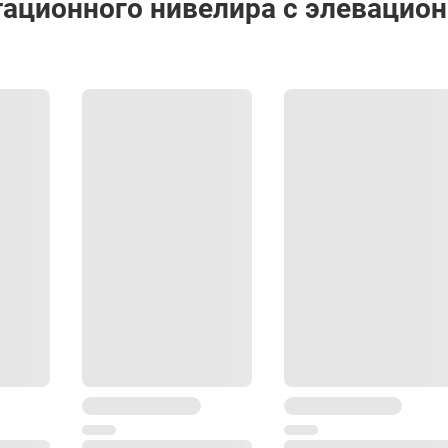
тационного нивелира с элевацио
128 х 161 х 150 мм
1.5 кг