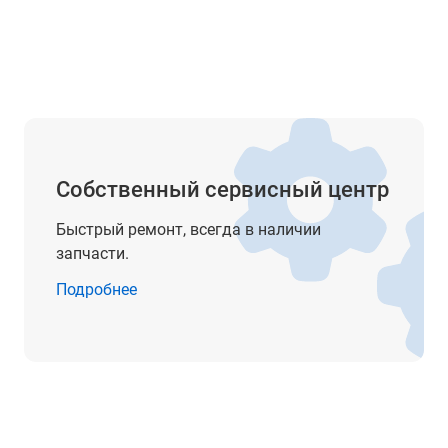
нет
есть
5/8"
LI-ion аккумулятор
до 15 ч
Собственный сервисный центр
2
Быстрый ремонт, всегда в наличии
635 нм
запчасти.
< 1 мВт
Подробнее
звуковая/визуальная (свет)
IP54
от -20° до +50°С
от -20° до +70°С