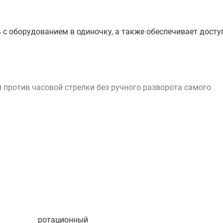
 с оборудованием в одиночку, а также обеспечивает досту
 против часовой стрелки без ручного разворота самого
иматических условиях, ротационный нивелир RGP SP-100
рпус защищает устройство от грязи и водяных брызг в
сатора
я в диапазоне ±2° относительно горизонта, при этом
ч. В случае превышения угла компенсации устройство
ротационный