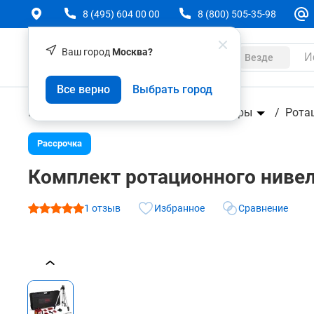
8 (495) 604 00 00
8 (800) 505-35-98
Ваш город
Москва?
Каталог
Везде
Комплект ротационного нивелира с элевацион
COMBO
Все верно
Выбрать город
Геодезическое оборудование
О товаре
Характеристики
Аксессуары
Нивелиры
Отзывы (1)
Рота
Рассрочка
Комплект ротационного ниве
1 отзыв
Избранное
Сравнение