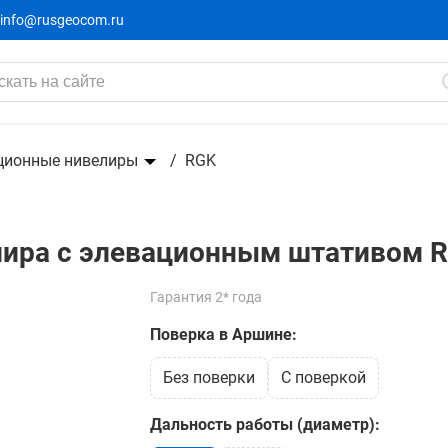
info@rusgeocom.ru
ным штативом RGK SP-100
41 391 ₽
45 990 ₽
-4599₽
ционные нивелиры
RGK
лира с элевационным штативом 
Гарантия 2* года
Поверка в Аршине:
без поверки
c поверкой
Дальность работы (диаметр):