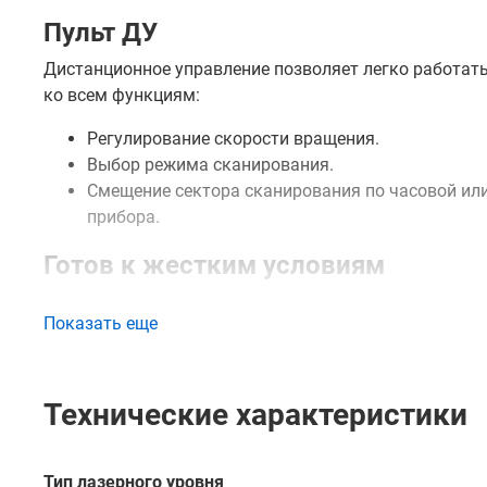
Пульт ДУ
Дистанционное управление позволяет легко работать
ко всем функциям:
Регулирование скорости вращения.
Выбор режима сканирования.
Смещение сектора сканирования по часовой или
прибора.
Готов к жестким условиям
Разработанный специально для работы в суровых кл
Показать еще
функционирует при температуре до -20°C. Прочный ко
соответствии со стандартом IP54.
Абсолютная стабильность компен
Технические характеристики
Автоматическое выравнивание прибора осуществляетс
небольшие вибрации никак не влияют на лазерный лу
Тип лазерного уровня