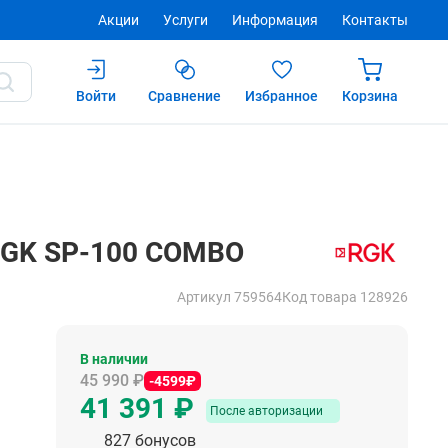
Акции
Услуги
Информация
Контакты
Войти
Сравнение
Избранное
Корзина
Купить
После авторизации
RGK SP-100 COMBO
Артикул 759564
Код товара 128926
В наличии
45 990 ₽
-4599₽
41 391 ₽
После авторизации
827 бонусов