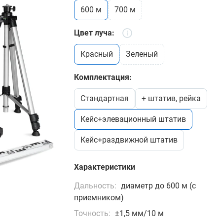
600 м
700 м
Цвет луча:
красный
зеленый
Комплектация:
стандартная
+ штатив, рейка
кейс+элевационный штатив
кейс+раздвижной штатив
Характеристики
Дальность:
диаметр до 600 м (с
приемником)
Точность:
±1,5 мм/10 м