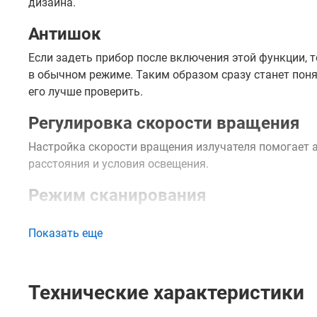
дизайна.
Антишок
Если задеть прибор после включения этой функции, т
в обычном режиме. Таким образом сразу станет поня
его лучше проверить.
Регулировка скорости вращения
Настройка скорости вращения излучателя помогает 
расстояния и условия освещения.
Режим сканирования
Проекция в определенном секторе нужна в тех случая
Показать еще
Можно выбрать один из нескольких вариантов ширины
возможность поворота призмы с определенным шагом
вручную можно как отдельную точку, так и целый сек
Технические характеристики
Стабильность и точность