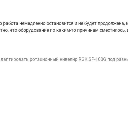
о работа немедленно остановится и не будет продолжена, 
тно, что оборудование по каким-то причинам сместилось, 
адаптировать ротационный нивелир RGK SP-100G под разн
х, когда на объекте работают сразу несколько мастеров.
 сектора, и не мешать коллегам. Кроме того, есть
, что будет особенно полезно для разметки. Перемещать
тор.