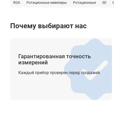
RGK
Ротационные нивелиры
Ротационные
3D
Лазерный отвес (Точка отвеса)
Построение наклонных линий
Почему выбирают нас
Крепление на штатив
Элементы питания
Время автономной работы
Гарантированная точность
Класс лазера
измерений
Длина волны
Каждый прибор проверен перед продажей.
Мощность
Индикация
Степень защиты от пыли и влаги
Диапазон рабочей температуры