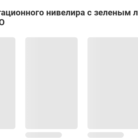
от -20° до +70°С
тационного нивелира с зеленым 
128 х 161 х 150 мм
O
1.5 кг