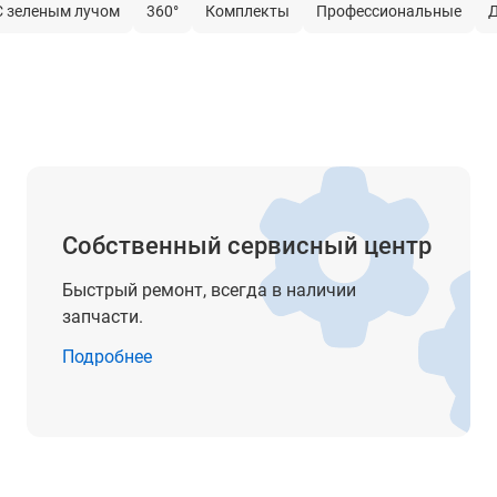
С зеленым лучом
360°
Комплекты
Профессиональные
Д
нет
есть
5/8"
LI-ion аккумулятор
до 30 ч
Собственный сервисный центр
2
Быстрый ремонт, всегда в наличии
515 нм
запчасти.
< 1 мВт
Подробнее
звуковая/визуальная (свет)
IP54
от -20° до +50°С