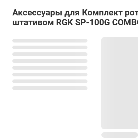
Температура хранения
Аксессуары для Комплект ро
штативом RGK SP-100G COMB
Размеры
Вес