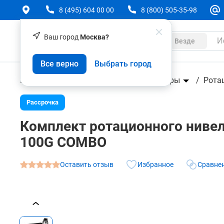
8 (495) 604 00 00
8 (800) 505-35-98
Ваш город
Москва?
Каталог
Везде
Комплект ротационного нивелира с зеленым 
штативом RGK SP-100G COMBO
Все верно
Выбрать город
Геодезическое оборудование
О товаре
Характеристики
Аксессуары
Нивелиры
Рота
Рассрочка
Комплект ротационного ниве
100G COMBO
Оставить отзыв
Избранное
Сравне