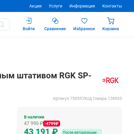
Акции
Услуги
Информация
Контакты
Войти
Сравнение
Избранное
Корзина
Купить
После авторизации
жным штативом RGK SP-
Артикул 759557
Код товара 128935
В наличии
47 990 ₽
-4799₽
43 191 ₽
После авторизации