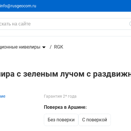
info@rusgeocom.ru
лучом с раздвижным
43 191 ₽
47 990 ₽
-4799₽
ционные нивелиры
RGK
лира с зеленым лучом с раздви
ние
Гарантия 2* года
Поверка в Аршине:
без поверки
c поверкой