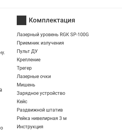
Комплектация
Лазерный уровень RGK SP-100G
Приемник излучения
Пульт ДУ
ну.
Крепление
Трегер
Лазерные очки
Мишень
й
Зарядное устройство
Кейс
Раздвижной штатив
Рейка нивелирная 3 м
Инструкция
го