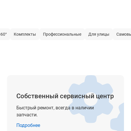
красный
сервопривод
 работы
±5°
360°
Комплекты
Профессиональные
Для улицы
Самов
нет
есть
5/8"
LI-ion аккумулятор 8000 мАч USB Type-C
20 ч
Собственный сервисный центр
2
Быстрый ремонт, всегда в наличии
635 нм
запчасти.
< 1 мВт
Подробнее