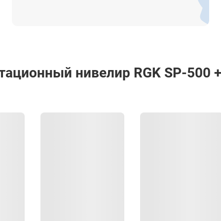
звуковая/визуальная(свет)
IP54
от -20° до +50°С
от -20° до +50°С
тационный нивелир RGK SP-500 +
206 х 206 х 211 мм
3 кг (без батареи)