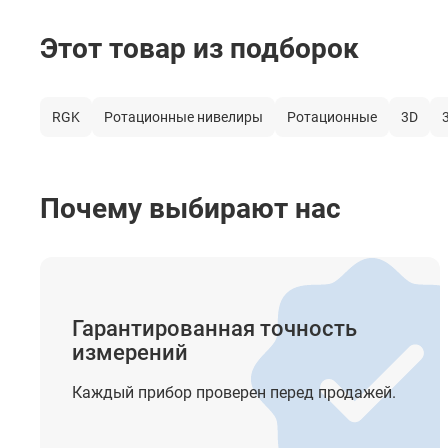
Цвет лазерного луча
Этот товар из подборок
Тип компенсатора
Система автоматического выравнивания (Диапазон
компенсатора)
RGK
Ротационные нивелиры
Ротационные
3D
Лазерный отвес (Точка отвеса)
Построение наклонных линий
Почему выбирают нас
Крепление на штатив
Элементы питания
Время автономной работы
Гарантированная точность
Класс лазера
измерений
Длина волны
Каждый прибор проверен перед продажей.
Мощность