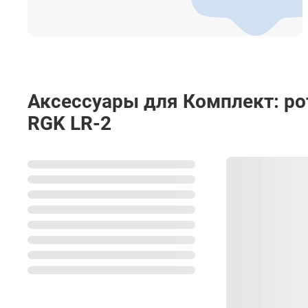
Индикация
Степень защиты от пыли и влаги
Диапазон рабочей температуры
Температура хранения
Аксессуары для Комплект: ро
RGK LR-2
Размеры
Вес