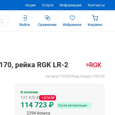
Акции
Услуги
Информация
Контакты
Войти
Сравнение
Избранное
Корзина
Купить
После авторизации
170, рейка RGK LR-2
Артикул 753357
Код товара 109192
В наличии
127 470 ₽
-12747₽
114 723 ₽
После авторизации
2294 бонуса