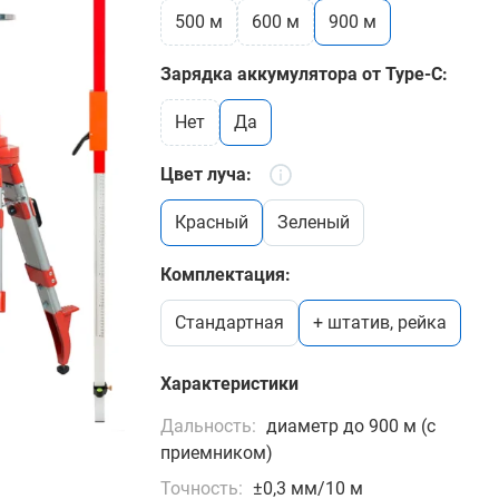
500 м
600 м
900 м
Зарядка аккумулятора от Type-C:
нет
да
Цвет луча:
красный
зеленый
Комплектация:
стандартная
+ штатив, рейка
Характеристики
Дальность:
диаметр до 900 м (с
приемником)
Точность:
±0,3 мм/10 м