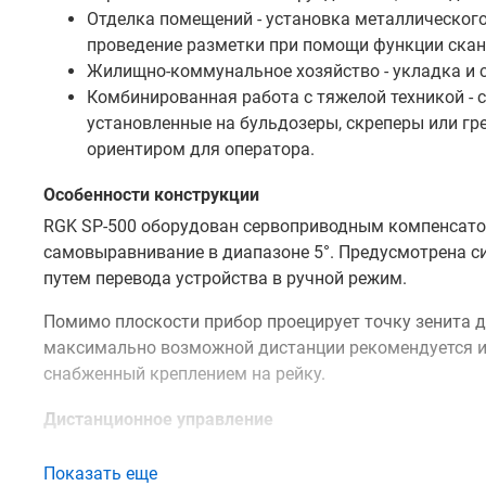
Отделка помещений - установка металлического
проведение разметки при помощи функции скан
Жилищно-коммунальное хозяйство - укладка и 
Комбинированная работа с тяжелой техникой - с
установленные на бульдозеры, скреперы или г
ориентиром для оператора.
Особенности конструкции
RGK SP-500 оборудован сервоприводным компенсато
самовыравнивание в диапазоне 5°. Предусмотрена с
путем перевода устройства в ручной режим.
Помимо плоскости прибор проецирует точку зенита д
максимально возможной дистанции рекомендуется и
снабженный креплением на рейку.
Дистанционное управление
В комплект поставки RGK SP-500 включен беспроводн
Показать еще
всеми функциями на расстоянии до 60 м. Пульт обо