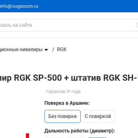
info@rusgeocom.ru
штатив RGK SH-170,
114 723 ₽
127 470 ₽
-12747₽
ционные нивелиры
RGK
ир RGK SP-500 + штатив RGK SH-
Гарантия 3* года
Поверка в Аршине:
без поверки
c поверкой
Дальность работы (диаметр):