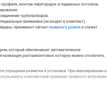
 профиля, монтаж перегородок и подвесных потолков,
ирования.
соединение трубопроводов.
пециальные приемники (не входят в комплект),
рейдеры, принимают сигнал
лазерного уровня
и служат
ром, который обеспечивает автоматическое
игнализация разгоризонтовки, которую можно отключить
ля упрощения разметки и установки. При нивелировании н
спользовать комплектный приемник лазерного излучения,
ой пульт для контроля рабочего процесса и управления
рудован наглядным дисплеем для отображения статуса