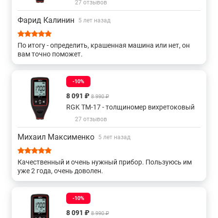
27 отзывов
документирование показаний без громоздких бумажных
записей.
Фарид Калинин
5 лет назад
Купить вихретоковые толщиномеры, а также получить
консультацию специалистов об особенностях и
По итогу - определить, крашенная машина или нет, он
преимуществах данного изделия вы можете в нашем
вам точно поможет.
магазине
, связавшись с нами по телефону или
непосредственно через сайт – с помощью формы обратной
-10%
связи или воспользовавшись чатом с онлайн-
8 091 ₽
консультантом.
8 990 ₽
RGK TM-17 - толщиномер вихретоковый
27 отзывов
Михаил Максименко
5 лет назад
Качественный и очень нужный прибор. Пользуюсь им
уже 2 года, очень доволен.
-10%
8 091 ₽
8 990 ₽