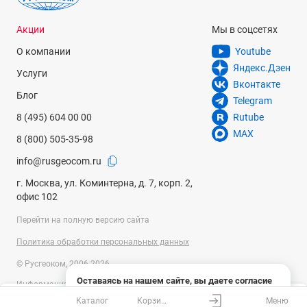
Акции
Мы в соцсетях
О компании
Youtube
Яндекс.Дзен
Услуги
Вконтакте
Блог
Telegram
8 (495) 604 00 00
Rutube
MAX
8 (800) 505-35-98
info@rusgeocom.ru
г. Москва, ул. Коминтерна, д. 7, корп. 2,
офис 102
Перейти на полную версию сайта
Политика обработки персональных данных
© Русгеоком, 2006-2026
Оставаясь на нашем сайте, вы даете согласие
Информация на сайте носит справочный характер и не является
на использование файлов cookies и сбор данных
публичной офертой, определяемой положениями Статьи 437
Каталог
Корзина
Меню
системами веб-аналитики