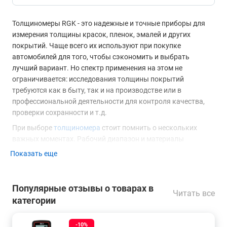
Толщиномеры RGK - это надежные и точные приборы для
измерения толщины красок, пленок, эмалей и других
покрытий. Чаще всего их используют при покупке
автомобилей для того, чтобы сэкономить и выбрать
лучший вариант. Но спектр применения на этом не
ограничивается: исследования толщины покрытий
требуются как в быту, так и на производстве или в
профессиональной деятельности для контроля качества,
проверки сохранности и т.д.
При выборе
толщиномера
стоит помнить о нескольких
важных моментах. Рабочий диапазон и материалы
подложки, с которыми может взаимодействовать
Показать еще
устройство, зависят от планируемых задач. Некоторые
модели могут достоверно определять толщину ЛКП на
любой магнитной основе, другие же не воспринимают, к
Популярные отзывы о товарах в
Читать все
примеру, цветные металлы. Независимо от того,
категории
собираетесь ли вы провести инспекцию автомобиля или
промышленных металлоконструкциях, покрытие на
-10%