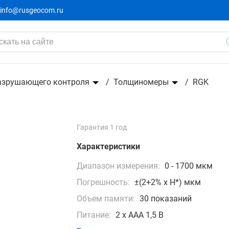
info@rusgeocom.ru
8 0
8 990 ₽
-899₽
азрушающего контроля
Толщиномеры
RGK
Гарантия 1 год
Характеристики
Диапазон измерения:
0 - 1700 мкм
Погрешность:
±(2+2% х H*) мкм
Объем памяти:
30 показаний
Питание:
2 x ААА 1,5 В