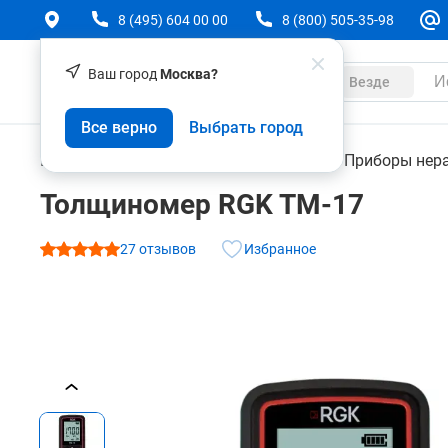
8 (495) 604 00 00
8 (800) 505-35-98
Ваш город
Москва?
Каталог
Везде
Толщиномер RGK TM-17
Все верно
Выбрать город
О товаре
Характеристики
Отзывы (27)
Контрольно-измерительные приборы
Приборы нер
Толщиномер RGK TM-17
27 отзывов
Избранное