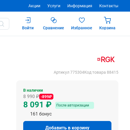
Акции
Услуги
Информация
Контакты
Войти
Сравнение
Избранное
Корзина
91 ₽
Купить
После авторизации
Артикул 775304
Код товара 88415
В наличии
8 990 ₽
-899₽
8 091 ₽
После авторизации
161 бонус
Добавить в корзину