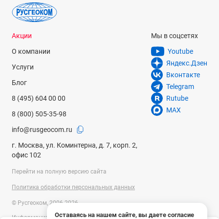
Акции
Мы в соцсетях
О компании
Youtube
Яндекс.Дзен
Услуги
Вконтакте
Блог
Telegram
8 (495) 604 00 00
Rutube
MAX
8 (800) 505-35-98
info@rusgeocom.ru
г. Москва, ул. Коминтерна, д. 7, корп. 2,
офис 102
Перейти на полную версию сайта
Политика обработки персональных данных
© Русгеоком, 2006-2026
Оставаясь на нашем сайте, вы даете согласие
Информация на сайте носит справочный характер и не является